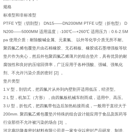
规格
标准型和非标准型
PTFE Y型（切剖型） DN15——DN200MM PTFE U型（折包型） D
N200——5000MM 适用温度；-100℃—+260℃ 适用压力：0.6-2.5M
pa 使用介质：耐除酸碱金属、元素氟、 以外等化学介质无所不耐。
聚四氟乙烯包覆垫片由石棉橡胶、无石棉板、橡胶或石墨增强板等软
垫片作为夹心，然后外包聚四氟乙烯薄片的组合垫片，具有优异的耐
腐蚀性和良好的压缩回弹率，广泛应用于各种强酸、强碱、强氧化
剂、不允许污染介质的密封 [2] 。
垫片类型
1.V 型，剖切式，把四氟片从外到内壁割开适用低压，经济型。
2.L 型，机加工（方形），由四氟板机械车削而成，适用中、高压。
3.U 型，折包式，把四氟带包边后加热粘接而成，一般用于直径大于
200mm. 聚四氟乙烯包覆垫片特殊的组合设计能应用于食品及医药等
行业那些不允许被污染的场合 [3] 。
河北廊坊隆泰密封材料有限公司是一家专业以密封产品研发、制造、