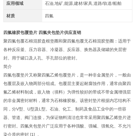
应用领域
石油,地矿,能源,建材/家具,道路/轨道/船舶
材质
四氟
四氟橡胶包覆垫片 四氟夹包垫片供应直销
聚四氟包覆石棉混胶盘根垫圈和聚四氟包覆无石棉混胶垫圈：适用于
各种反应釜、压力容器、冷凝器、反应器、换热器及储罐的夹层密
封。用于罐口及人孔、手孔部位的密封。
简介
四氟包覆垫片又称聚四氟乙烯包覆垫片，是一种非金属垫片，一般由
包覆层及嵌入物两部分组成。包覆层主要起耐腐蚀作用，通常由聚四
氟乙烯材料制成，嵌入物（填料）为弹性较好的带或不带金属增强层
的非金属密封材料，通常为石棉橡胶板。该密封垫片根据内芯结构不
同，分V型、U型及L型。石油、化工、制药及食品工业中的一些容
器、管道、阀门连接，为保证物料清洁也常常采用聚四氟乙烯垫片进
行密封。四氟夹包垫片广泛应用于各种强酸、强碱、强氧化、不允污
染介质的密封 [1] 。