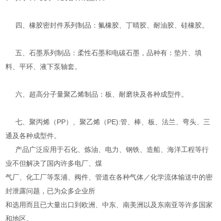
四、橡胶密封件系列制品：氟橡胶、丁晴胶、耐油胶、硅橡胶。
五、石墨系列制品：柔性石墨和电碳石墨，品种有：垫片、填
料、平环、液下泵轴套。
六、超高分子量聚乙烯制品：板、耐磨块及各种成型件。
七、聚丙烯（PP）、聚乙烯（PE):管、棒、板、法兰、弯头、三
通及各种成型件。
产品广泛应用于石化、炼油、电力、钢铁、造船、海洋工程等行
业不但解决了国内许多电厂、煤
气厂、化工厂等泵浦、阀件、管道在各种气体／化学流体输送中的密
封泄露问题，已为众多企业所
和选用而且已大量出口到欧洲、中东、南美洲以及东南亚等许多国家
和地区。