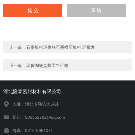
上一篇：
石墨填料环膨胀石墨模压填料 环批发
下一篇：
现货陶瓷盘根零售价格
河北隆泰密封材料有限公司
地址：河北省廊坊大城县
邮箱：506552782@qq.com
传真：0316-5951071