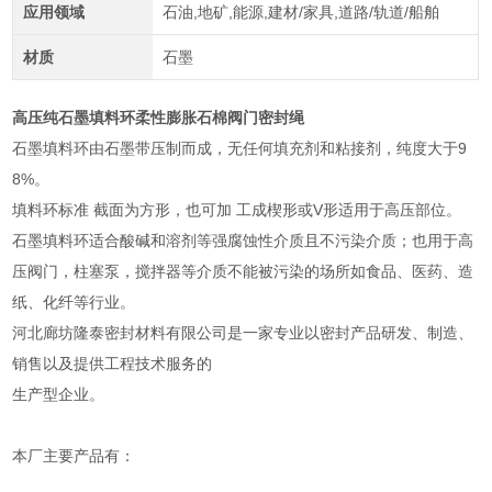
应用领域
石油,地矿,能源,建材/家具,道路/轨道/船舶
材质
石墨
高压纯石墨填料环柔性膨胀石棉阀门密封绳
石墨填料环由石墨带压制而成，无任何填充剂和粘接剂，纯度大于9
8%。
填料环标准 截面为方形，也可加 工成楔形或V形适用于高压部位。
石墨填料环适合酸碱和溶剂等强腐蚀性介质且不污染介质；也用于高
压阀门，柱塞泵，搅拌器等介质不能被污染的场所如食品、医药、造
纸、化纤等行业。
河北廊坊隆泰密封材料有限公司是一家专业以密封产品研发、制造、
销售以及提供工程技术服务的
生产型企业。
本厂主要产品有：