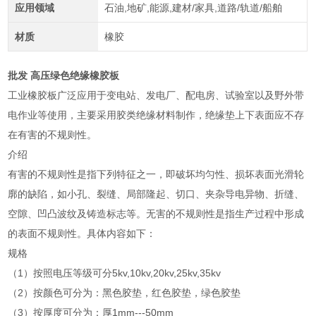
应用领域
石油,地矿,能源,建材/家具,道路/轨道/船舶
材质
橡胶
批发 高压绿色绝缘橡胶板
工业橡胶板广泛应用于变电站、发电厂、配电房、试验室以及野外带
电作业等使用，主要采用胶类绝缘材料制作，绝缘垫上下表面应不存
在有害的不规则性。
介绍
有害的不规则性是指下列特征之一，即破坏均匀性、损坏表面光滑轮
廓的缺陷，如小孔、裂缝、局部隆起、切口、夹杂导电异物、折缝、
空隙、凹凸波纹及铸造标志等。无害的不规则性是指生产过程中形成
的表面不规则性。具体内容如下：
规格
（1）按照电压等级可分5kv,10kv,20kv,25kv,35kv
（2）按颜色可分为：黑色胶垫，红色胶垫，绿色胶垫
（3）按厚度可分为：厚1mm---50mm