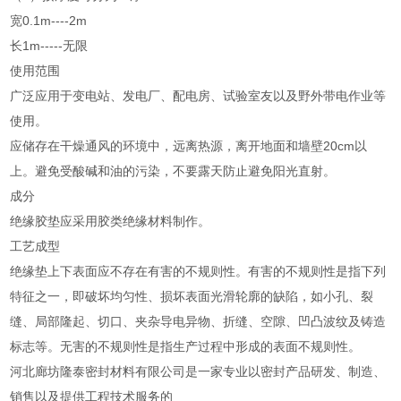
宽0.1m----2m
长1m-----无限
使用范围
广泛应用于变电站、发电厂、配电房、试验室友以及野外带电作业等
使用。
应储存在干燥通风的环境中，远离热源，离开地面和墙壁20cm以
上。避免受酸碱和油的污染，不要露天防止避免阳光直射。
成分
绝缘胶垫应采用胶类绝缘材料制作。
工艺成型
绝缘垫上下表面应不存在有害的不规则性。有害的不规则性是指下列
特征之一，即破坏均匀性、损坏表面光滑轮廓的缺陷，如小孔、裂
缝、局部隆起、切口、夹杂导电异物、折缝、空隙、凹凸波纹及铸造
标志等。无害的不规则性是指生产过程中形成的表面不规则性。
河北廊坊隆泰密封材料有限公司是一家专业以密封产品研发、制造、
销售以及提供工程技术服务的