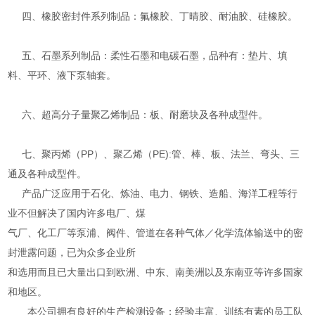
四、橡胶密封件系列制品：氟橡胶、丁晴胶、耐油胶、硅橡胶。
五、石墨系列制品：柔性石墨和电碳石墨，品种有：垫片、填
料、平环、液下泵轴套。
六、超高分子量聚乙烯制品：板、耐磨块及各种成型件。
七、聚丙烯（PP）、聚乙烯（PE):管、棒、板、法兰、弯头、三
通及各种成型件。
产品广泛应用于石化、炼油、电力、钢铁、造船、海洋工程等行
业不但解决了国内许多电厂、煤
气厂、化工厂等泵浦、阀件、管道在各种气体／化学流体输送中的密
封泄露问题，已为众多企业所
和选用而且已大量出口到欧洲、中东、南美洲以及东南亚等许多国家
和地区。
本公司拥有良好的生产检测设备；经验丰富、训练有素的员工队