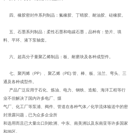
四、橡胶密封件系列制品：氟橡胶、丁晴胶、耐油胶、硅橡胶。
五、石墨系列制品：柔性石墨和电碳石墨，品种有：垫片、填
料、平环、液下泵轴套。
六、超高分子量聚乙烯制品：板、耐磨块及各种成型件。
七、聚丙烯（PP）、聚乙烯（PE):管、棒、板、法兰、弯头、三
通及各种成型件。
产品广泛应用于石化、炼油、电力、钢铁、造船、海洋工程等行
业不但解决了国内许多电厂、煤
气厂、化工厂等泵浦、阀件、管道在各种气体／化学流体输送中的密
封泄露问题，已为众多企业所
和选用而且已大量出口到欧洲、中东、南美洲以及东南亚等许多国家
和地区。