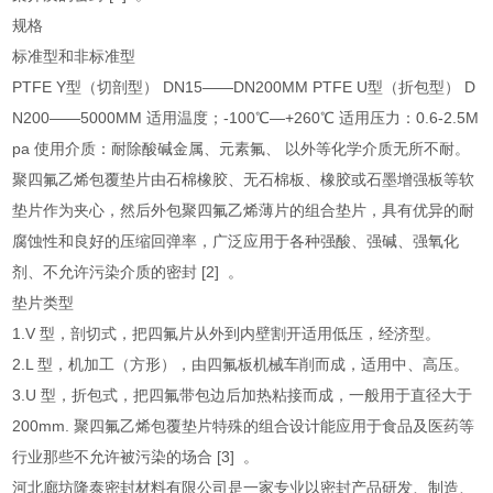
规格
标准型和非标准型
PTFE Y型（切剖型） DN15——DN200MM PTFE U型（折包型） D
N200——5000MM 适用温度；-100℃—+260℃ 适用压力：0.6-2.5M
pa 使用介质：耐除酸碱金属、元素氟、 以外等化学介质无所不耐。
聚四氟乙烯包覆垫片由石棉橡胶、无石棉板、橡胶或石墨增强板等软
垫片作为夹心，然后外包聚四氟乙烯薄片的组合垫片，具有优异的耐
腐蚀性和良好的压缩回弹率，广泛应用于各种强酸、强碱、强氧化
剂、不允许污染介质的密封 [2] 。
垫片类型
1.V 型，剖切式，把四氟片从外到内壁割开适用低压，经济型。
2.L 型，机加工（方形），由四氟板机械车削而成，适用中、高压。
3.U 型，折包式，把四氟带包边后加热粘接而成，一般用于直径大于
200mm. 聚四氟乙烯包覆垫片特殊的组合设计能应用于食品及医药等
行业那些不允许被污染的场合 [3] 。
河北廊坊隆泰密封材料有限公司是一家专业以密封产品研发、制造、