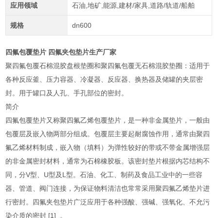
应用领域
石油,地矿,能源,建材/家具,道路/轨道/船舶
规格
dn600
四氟包覆垫片 四氟夹包垫片生产厂家
聚四氟包覆石棉混胶盘根垫圈和聚四氟包覆无石棉混胶垫圈：适用于
各种反应釜、压力容器、冷凝器、反应器、换热器及储罐的夹层密
封。用于罐口及人孔、手孔部位的密封。
简介
四氟包覆垫片又称聚四氟乙烯包覆垫片，是一种非金属垫片，一般由
包覆层及嵌入物两部分组成。包覆层主要起耐腐蚀作用，通常由聚四
氟乙烯材料制成，嵌入物（填料）为弹性较好的带或不带金属增强层
的非金属密封材料，通常为石棉橡胶板。该密封垫片根据内芯结构不
同，分V型、U型及L型。石油、化工、制药及食品工业中的一些容
器、管道、阀门连接，为保证物料清洁也常常采用聚四氟乙烯垫片进
行密封。四氟夹包垫片广泛应用于各种强酸、强碱、强氧化、不允污
染介质的密封 [1] 。