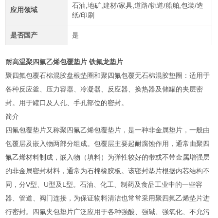
石油,地矿,建材/家具,道路/轨道/船舶,包装/造
应用领域
纸/印刷
是否国产
是
耐高温聚四氟乙烯包覆垫片 铁氟龙垫片
聚四氟包覆石棉混胶盘根垫圈和聚四氟包覆无石棉混胶垫圈：适用于
各种反应釜、压力容器、冷凝器、反应器、换热器及储罐的夹层密
封。用于罐口及人孔、手孔部位的密封。
简介
四氟包覆垫片又称聚四氟乙烯包覆垫片，是一种非金属垫片，一般由
包覆层及嵌入物两部分组成。包覆层主要起耐腐蚀作用，通常由聚四
氟乙烯材料制成，嵌入物（填料）为弹性较好的带或不带金属增强层
的非金属密封材料，通常为石棉橡胶板。该密封垫片根据内芯结构不
同，分V型、U型及L型。石油、化工、制药及食品工业中的一些容
器、管道、阀门连接，为保证物料清洁也常常采用聚四氟乙烯垫片进
行密封。四氟夹包垫片广泛应用于各种强酸、强碱、强氧化、不允污