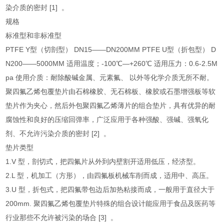
染介质的密封 [1] 。
规格
标准型和非标准型
PTFE Y型（切剖型） DN15——DN200MM PTFE U型（折包型） D
N200——5000MM 适用温度；-100℃—+260℃ 适用压力：0.6-2.5M
pa 使用介质：耐除酸碱金属、元素氟、 以外等化学介质无所不耐。
聚四氟乙烯包覆垫片由石棉橡胶、无石棉板、橡胶或石墨增强板等软
垫片作为夹心，然后外包聚四氟乙烯薄片的组合垫片，具有优异的耐
腐蚀性和良好的压缩回弹率，广泛应用于各种强酸、强碱、强氧化
剂、不允许污染介质的密封 [2] 。
垫片类型
1.V 型，剖切式，把四氟片从外到内壁割开适用低压，经济型。
2.L 型，机加工（方形），由四氟板机械车削而成，适用中、高压。
3.U 型，折包式，把四氟带包边后加热粘接而成，一般用于直径大于
200mm. 聚四氟乙烯包覆垫片特殊的组合设计能应用于食品及医药等
行业那些不允许被污染的场合 [3] 。