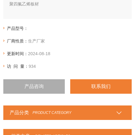
聚四氟乙烯板材
产品名称：聚四氟乙烯板
产品分类：模压板、车削板
产品型号：
产品用途:适用于在各种腐蚀性介质下工作的反应釜、贮槽、
厂商性质：
生产厂家
阀门和容器的衬里、衬垫
更新时间：
2024-08-18
访 问 量：
934
产品咨询
联系我们
产品分类
PRODUCT CATEGORY