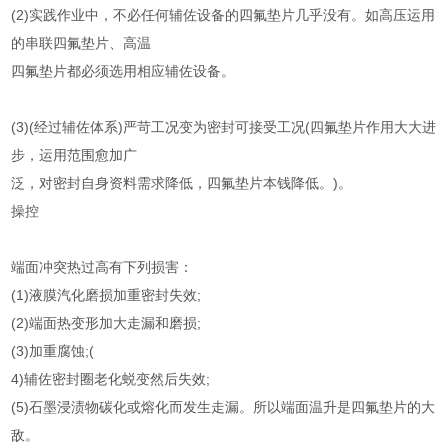
(2)实践作业中，不必任何辅佐设备的四氟垫片几乎没有。如高压运用
的串联四氟垫片、高温
四氟垫片都必须选用相应辅佐设备。
(3)(经过辅佐体系)严苛工况变为密封可接受工况(四氟垫片作用大大进
步，运用范围愈加广
泛，对密封自身资料需求降低，四氟垫片本钱降低。)。
操控
端面冲突热过高有下列损害：
(1)液膜汽化磨损加重密封失效;
(2)端面热变形加大走漏和磨损;
(3)加重腐蚀;(
4)辅佐密封圈老化蜕变然后失效;
(5)石墨浸渍物碳化或熔化而发生走漏。所以端面温升是四氟垫片的大
敌。