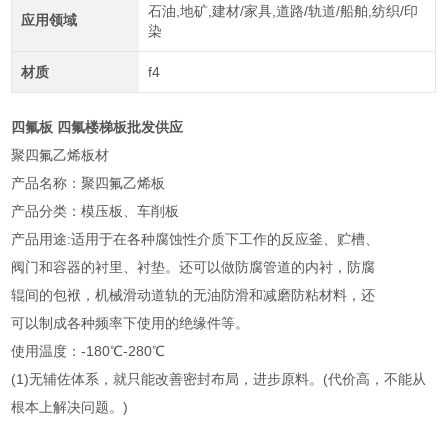
石油,地矿,建材/家具,道路/轨道/船舶,纺织/印
应用领域
染
材质
f4
四氟板 四氟楼梯板批发供应
聚四氟乙烯板材
产品名称：聚四氟乙烯板
产品分类：模压板、车削板
产品用途:适用于在各种腐蚀性介质下工作的反应釜、贮槽、
阀门和容器的衬里、衬垫。还可以做防腐管道的内衬，防腐
辊间的包袱，机械滑动道轨的无油防滑和减磨防粘材料，还
可以制成各种频率下使用的绝缘件等。
使用温度：-180℃-280℃
(1)无辅佐体系，就只能改善密封布局，进步原料。(代价高，不能从
根本上解决问题。)