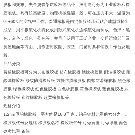
胶板和夹布、夹金属骨架层胶板等品种；按用途可分为工业胶板和橡
胶地板。具有较高硬度，物理机械性能一般，可在压力不大，温度为
0~+60℃的空气中工作。普通橡板是由混炼胶经压延贴合成型或挤出
成型，用平板硫化机硫化或用鼓式硫化机连续硫化而制成。色泽：黑
色，灰色，绿色，蓝色等，并且广泛用于工矿企业、交通运输部门及
房屋地面等方面。用作密封胶圈、胶垫、门窗封条和铺设工作台及地
板。
产品分类
普通橡胶板可分为夹布橡胶板 贴布橡胶板 绝缘橡胶板 耐油橡胶板 耐
酸碱橡胶板 条纹防滑橡胶板 方块防滑橡胶板 圆扣防滑橡胶板 黑色橡
胶板 绿色橡胶板 红色橡胶板 白色橡胶板 黄色橡胶板 蓝色橡胶板 灰
色橡胶板 布纹橡胶板 超宽橡胶板等。
规格介绍
12mm厚的橡胶板一平方约是16.8千克，约是钢材比重的六分之一。
橡胶板代号及规格 橡胶板名称 橡胶板代号 可做宽度 可做厚度 颜色
参考比重 备注