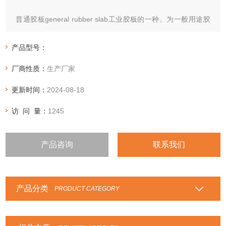
普通胶板general rubber slab工业胶板的一种。为一般用途胶
板。普通橡胶板是以橡胶为主体材料（可含有织物、金属薄板
等增强材料），经硫化而制得的具有一定厚度和较大面积的片
产品型号：
状产品，简称橡胶板。
厂商性质：
生产厂家
更新时间：
2024-08-18
访 问 量：
1245
产品咨询
联系我们
产品分类
PRODUCT CATEGORY