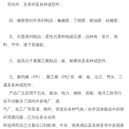
、导向环、支承环及各种成型件。
四、橡胶密封件系列制品：氟橡胶、丁晴胶、耐油胶、硅橡胶。
五、石墨系列制品：柔性石墨和电碳石墨，品种有：垫片、填
料、平环、液下泵轴套。
六、超高分子量聚乙烯制品：板、耐磨块及各种成型件。
七、聚丙烯（PP）、聚乙烯（PE):管、棒、板、法兰、弯头、三
通及各种成型件。
产品广泛应用于石化、炼油、电力、钢铁、造船、海洋工程等行
业不但解决了国内许多电厂、煤
气厂、化工厂等泵浦、阀件、管道在各种气体／化学流体输送中的密
封泄露问题，已为众多企业所
和选用而且已大量出口到欧洲、中东、南美洲以及东南亚等许多国家