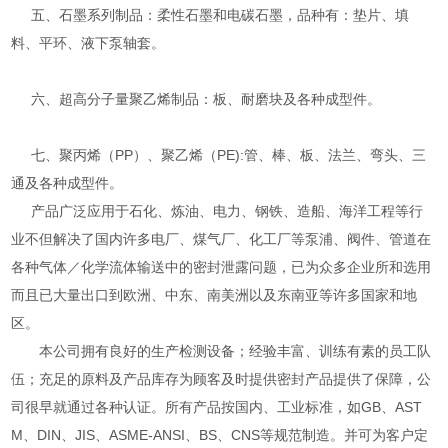
五、石墨系列制品：柔性石墨和电碳石墨，品种有：垫片、填
料、平环、液下泵轴套。
六、超高分子量聚乙烯制品：板、耐磨块及各种成型件。
七、聚丙烯（PP）、聚乙烯（PE):管、棒、板、法兰、弯头、三
通及各种成型件。
产品广泛应用于石化、炼油、电力、钢铁、造船、海洋工程等行
业不但解决了国内许多电厂、煤气厂、化工厂等泵浦、阀件、管道在
各种气体／化学流体输送中的密封泄露问题，已为众多企业所和选用
而且已大量出口到欧洲、中东、南美洲以及东南亚等许多国家和地
区。
本公司拥有良好的生产检测设备；经验丰富、训练有素的员工队
伍；充足的原料及产品库存为顾客及时提供密封产品提供了保障，公
司很早就通过各种认证。所有产品按国内、工业标准，如GB、AST
M、DIN、JIS、ASME-ANSI、BS、CNS等规范制造。并可为客户定