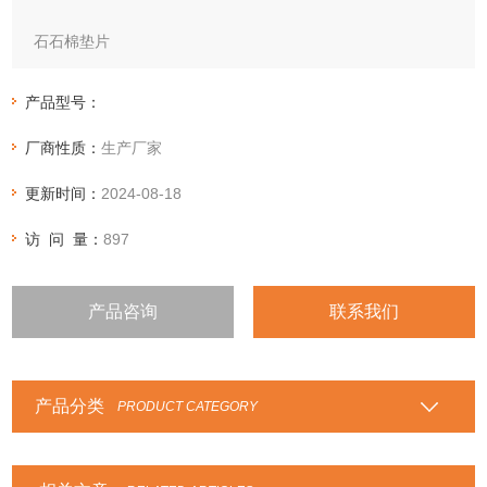
石石棉垫片
SUNWELL 1500
产品型号：
基本描述：
厂商性质：
生产厂家
1. 石棉垫片是由石棉橡胶板经过车削、模压而成；
2. 在不同的温度、压力下，选择不同等级的石棉垫片；
更新时间：
2024-08-18
3. 在油性环境中，选择耐油石棉橡胶垫片。
访 问 量：
897
产品咨询
联系我们
产品分类
PRODUCT CATEGORY