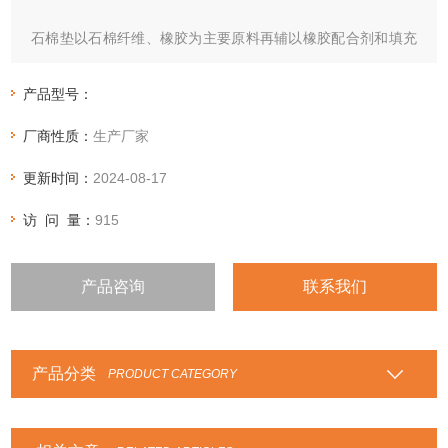
石棉垫以石棉纤维、橡胶为主要原料再辅以橡胶配合剂和填充
料，经过混合搅拌、热辊成型、硫化等工序制
成。
产品型号：
厂商性质：
生产厂家
更新时间：
2024-08-17
访 问 量：
915
产品咨询
联系我们
产品分类
PRODUCT CATEGORY