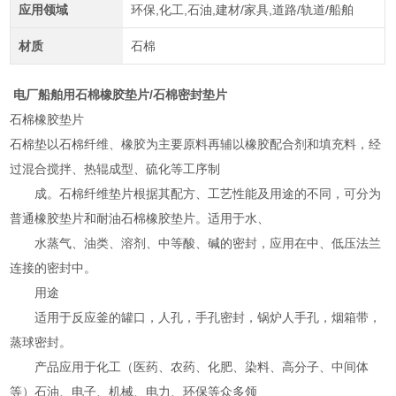
应用领域
环保,化工,石油,建材/家具,道路/轨道/船舶
材质
石棉
电厂船舶用石棉橡胶垫片/石棉密封垫片
石棉橡胶垫片
石棉垫以石棉纤维、橡胶为主要原料再辅以橡胶配合剂和填充料，经
过混合搅拌、热辊成型、硫化等工序制
成。石棉纤维垫片根据其配方、工艺性能及用途的不同，可分为
普通橡胶垫片和耐油石棉橡胶垫片。适用于水、
水蒸气、油类、溶剂、中等酸、碱的密封，应用在中、低压法兰
连接的密封中。
用途
适用于反应釜的罐口，人孔，手孔密封，锅炉人手孔，烟箱带，
蒸球密封。
产品应用于化工（医药、农药、化肥、染料、高分子、中间体
等）石油、电子、机械、电力、环保等众多领