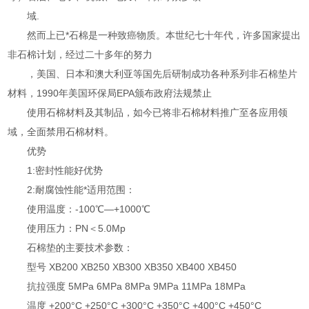
域.
然而上已*石棉是一种致癌物质。本世纪七十年代，许多国家提出
非石棉计划，经过二十多年的努力
，美国、日本和澳大利亚等国先后研制成功各种系列非石棉垫片
材料，1990年美国环保局EPA颁布政府法规禁止
使用石棉材料及其制品，如今已将非石棉材料推广至各应用领
域，全面禁用石棉材料。
优势
1:密封性能好优势
2:耐腐蚀性能*适用范围：
使用温度：-100℃—+1000℃
使用压力：PN＜5.0Mp
石棉垫的主要技术参数：
型号 XB200 XB250 XB300 XB350 XB400 XB450
抗拉强度 5MPa 6MPa 8MPa 9MPa 11MPa 18MPa
温度 +200°C +250°C +300°C +350°C +400°C +450°C