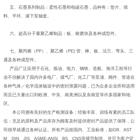
五、石墨系列制品：柔性石墨和电碳石墨，品种有：垫片、填
料、平环、液下泵轴套。
六、超高分子量聚乙烯制品：板、耐磨块及各种成型件。
七、聚丙烯（PP）、聚乙烯（PE):管、棒、板、法兰、弯头、三
通及各种成型件。
产品广泛应用于石化、炼油、电力、钢铁、造船、海洋工程等行
业不但解决了国内许多电厂、煤气厂、化工厂等泵浦、阀件、管道在
各种气体／化学流体输送中的密封泄露问题，已为众多企业所和选用
而且已大量出口到欧洲、中东、南美洲以及东南亚等许多国家和地
区。
本公司拥有良好的生产检测设备；经验丰富、训练有素的员工队
伍；充足的原料及产品库存为顾客及时提供密封产品提供了保障，公
司很早就通过各种认证。所有产品按国内、工业标准，如GB、AST
M、DIN、JIS、ASME-ANSI、BS、CNS等规范制造。并可为客户定