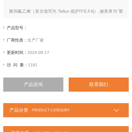
聚四氟乙烯（英文缩写为 Teflon 或[PTFE,F4]）,被美誉为“塑
料王"，中文商品名“铁氟龙"、“特氟隆"（teflon）、“特氟
龙"、“特富隆"、“泰氟龙"等。
产品型号：
厂商性质：
生产厂家
更新时间：
2024-08-17
访 问 量：
1181
产品咨询
联系我们
产品分类
PRODUCT CATEGORY