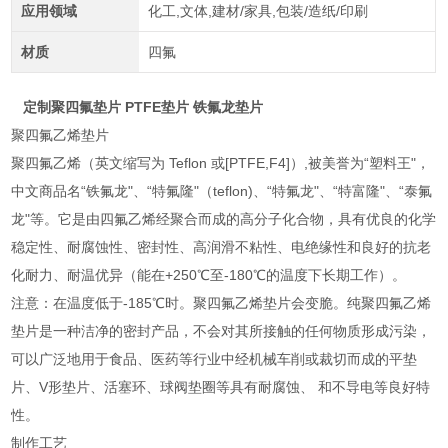
应用领域
化工,文体,建材/家具,包装/造纸/印刷
材质
四氟
定制聚四氟垫片 PTFE垫片 铁氟龙垫片
聚四氟乙烯垫片
聚四氟乙烯（英文缩写为 Teflon 或[PTFE,F4]）,被美誉为“塑料王"，
中文商品名“铁氟龙"、“特氟隆"（teflon)、“特氟龙"、“特富隆"、“泰氟
龙"等。它是由四氟乙烯经聚合而成的高分子化合物，具有优良的化学
稳定性、耐腐蚀性、密封性、高润滑不粘性、电绝缘性和良好的抗老
化耐力、耐温优异（能在+250℃至-180℃的温度下长期工作）。
注意：在温度低于-185℃时。聚四氟乙烯垫片会变脆。纯聚四氟乙烯
垫片是一种洁净的密封产品，不会对其所接触的任何物质形成污染，
可以广泛地用于食品、医药等行业中经机械车削或裁切而成的平垫
片、V形垫片、活塞环、球阀垫圈等具有耐腐蚀、 和不导电等良好特
性。
制作工艺