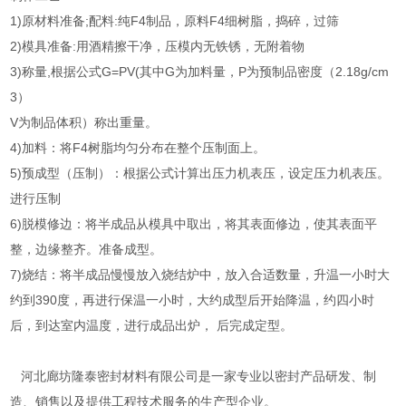
1)原材料准备;配料:纯F4制品，原料F4细树脂，捣碎，过筛
2)模具准备:用酒精擦干净，压模内无铁锈，无附着物
3)称量,根据公式G=PV(其中G为加料量，P为预制品密度（2.18g/cm
3）
V为制品体积）称出重量。
4)加料：将F4树脂均匀分布在整个压制面上。
5)预成型（压制）：根据公式计算出压力机表压，设定压力机表压。
进行压制
6)脱模修边：将半成品从模具中取出，将其表面修边，使其表面平
整，边缘整齐。准备成型。
7)烧结：将半成品慢慢放入烧结炉中，放入合适数量，升温一小时大
约到390度，再进行保温一小时，大约成型后开始降温，约四小时
后，到达室内温度，进行成品出炉， 后完成定型。
河北廊坊隆泰密封材料有限公司是一家专业以密封产品研发、制
造、销售以及提供工程技术服务的生产型企业。