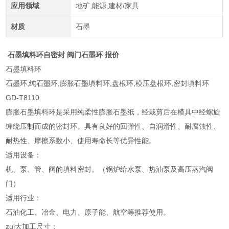
应用领域
地矿,能源,建材/家具
材质
石墨
石墨填料环自密封 阀门石墨环 报价
石墨填料环
石墨环,纯石墨环,膨胀石墨填料环,盘根环,模压盘根环,密封填料环
GD-T8110
膨胀石墨填料环是采用纯柔性膨胀石墨纸，经栽剪后在模具中经螺旋
缠绕压制而成的密封环。具有良好的回弹性、自润滑性、耐腐蚀性、
耐热性、摩擦系数小、使用寿命长等优异性能。
适用设备：
机、泵、管、阀的填料密封。（锅炉给水泵、热油泵及高压蒸汽阀
门）
适用行业：
石油化工、冶金、电力、原子能、航空等推荐使用。
zui大加工尺寸：