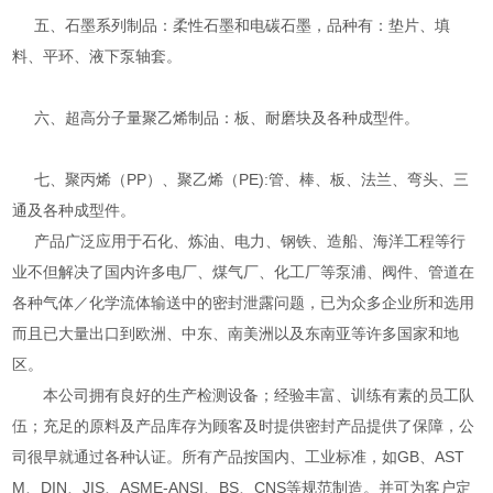
五、石墨系列制品：柔性石墨和电碳石墨，品种有：垫片、填
料、平环、液下泵轴套。
六、超高分子量聚乙烯制品：板、耐磨块及各种成型件。
七、聚丙烯（PP）、聚乙烯（PE):管、棒、板、法兰、弯头、三
通及各种成型件。
产品广泛应用于石化、炼油、电力、钢铁、造船、海洋工程等行
业不但解决了国内许多电厂、煤气厂、化工厂等泵浦、阀件、管道在
各种气体／化学流体输送中的密封泄露问题，已为众多企业所和选用
而且已大量出口到欧洲、中东、南美洲以及东南亚等许多国家和地
区。
本公司拥有良好的生产检测设备；经验丰富、训练有素的员工队
伍；充足的原料及产品库存为顾客及时提供密封产品提供了保障，公
司很早就通过各种认证。所有产品按国内、工业标准，如GB、AST
M、DIN、JIS、ASME-ANSI、BS、CNS等规范制造。并可为客户定