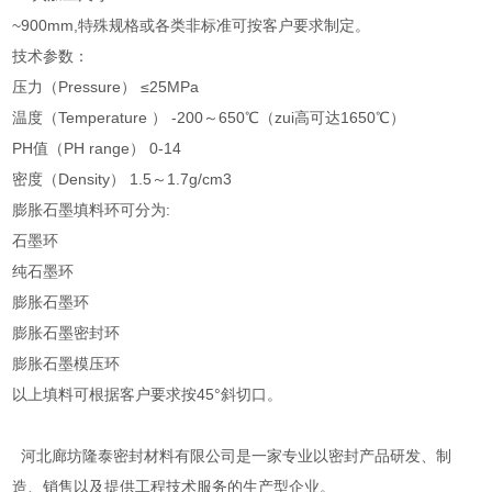
~900mm,特殊规格或各类非标准可按客户要求制定。
技术参数：
压力（Pressure） ≤25MPa
温度（Temperature ） -200～650℃（zui高可达1650℃）
PH值（PH range） 0-14
密度（Density） 1.5～1.7g/cm3
膨胀石墨填料环可分为:
石墨环
纯石墨环
膨胀石墨环
膨胀石墨密封环
膨胀石墨模压环
以上填料可根据客户要求按45°斜切口。
河北廊坊隆泰密封材料有限公司是一家专业以密封产品研发、制
造、销售以及提供工程技术服务的生产型企业。