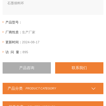
石墨填料环
石墨环,纯石墨环,膨胀石墨填料环,盘根环,模压盘根环,密封填料
环
产品型号：
GD-T8110
厂商性质：
生产厂家
膨胀石墨填料环是采用纯柔性膨胀石墨纸，经栽剪后在模具中
经螺旋缠绕压制而成的密封环。具有良好的回弹性、自润滑
更新时间：
2024-08-17
性、耐腐蚀性、耐热性、摩擦系数小、使用寿命长等优异性
能。
访 问 量：
895
产品咨询
联系我们
产品分类
PRODUCT CATEGORY