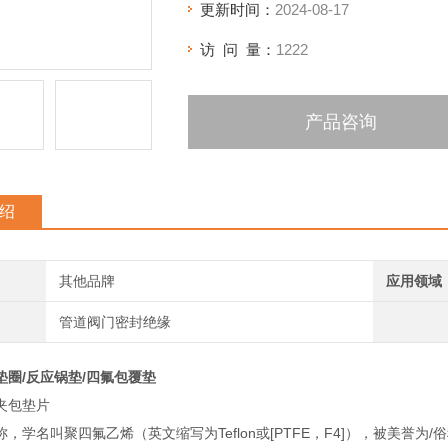
更新时间：
2024-08-17
访 问 量：
1222
产品咨询
绍
其他品牌
应用领域
管道阀门密封绝缘
垫圈/反应锅垫/四氟包覆垫
夹包垫片
，学名叫聚四氟乙烯（英文缩写为Teflon或[PTFE，F4]），被美誉为/俗称“