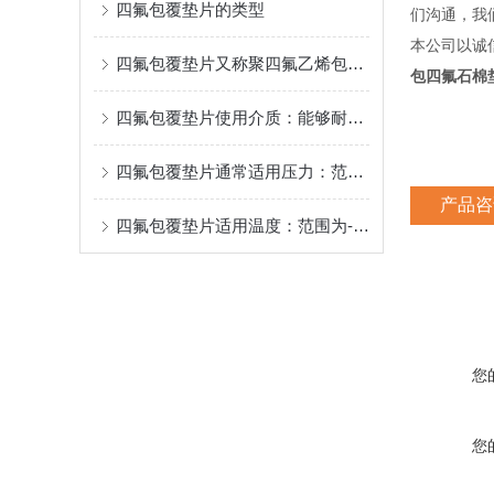
四氟包覆垫片的类型
们沟通，我
本公司以诚
四氟包覆垫片又称聚四氟乙烯包覆垫片
包四氟石棉
四氟包覆垫片使用介质：能够耐受除酸碱金属、元素氟等物质。
四氟包覆垫片通常适用压力：范围为0.6-2.5Mpa。
产品咨
四氟包覆垫片适用温度：范围为-100℃至+260℃
您
您