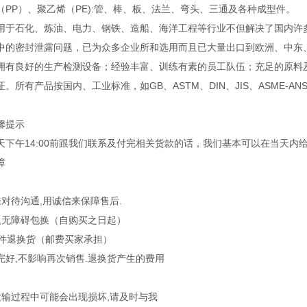
（PP）、聚乙烯（PE):管、棒、板、法兰、弯头、三通及各种成型件。
用于石化、炼油、电力、钢铁、造船、海洋工程等行业不但解决了国内许
中的密封泄露问题，已为众多企业所和选用而且已大量出口到欧洲、中
良好的生产检测设备；经验丰富、训练有素的员工队伍；充足的原料及
。所有产品按国内、工业标准，如GB、ASTM、DIN、JIS、ASME-A
馨提示
天下午14:00前跟我们联系及付完相关货款的话，我们基本可以在当天内
障
来对待沟通,用诚信来保障售后.
题无障碍包换（自购买之日起）
条件退换货（邮费买家承担）
完好,不影响再次销售.退换货产生的费用
运输过程中可能会出现损坏,请及时与我