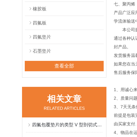
七、聚丙烯
橡胶板
产品广泛应
学流体输送
四氟板
本公司拥有
四氟垫片
通过各种认证
封产品。
石墨垫片
发货服务温
如果您在当
查看全部
售后服务保
1、用诚心
相关文章
2、质量问
3、7天无
RELATED ARTICLES
前提是包装
由买家支付.
四氟包覆垫片的类型 V 型剖切式把四氟片从外到内壁割开适用低压，经济型
4、物品在