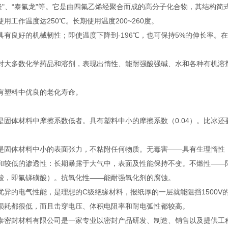
隆"、“泰氟龙"等。它是由四氟乙烯经聚合而成的高分子化合物，其结构简式为-[-
用工作温度达250℃。长期使用温度200~260度。
具有良好的机械韧性；即使温度下降到-196℃，也可保持5%的伸长率。在-
对大多数化学药品和溶剂，表现出惰性、能耐强酸强碱、水和各种有机溶
有塑料中优良的老化寿命。
是固体材料中摩擦系数低者。具有塑料中小的摩擦系数（0.04）。比冰还
是固体材料中小的表面张力，不粘附任何物质。无毒害——具有生理惰性
和较低的渗透性：长期暴露于大气中，表面及性能保持不变。不燃性——
酸，即氟锑磺酸）。抗氧化性——能耐强氧化剂的腐蚀。
优异的电气性能，是理想的C级绝缘材料，报纸厚的一层就能阻挡1500
损耗都很低，而且击穿电压、体积电阻率和耐电弧性都较高。
泰密封材料有限公司是一家专业以密封产品研发、制造、销售以及提供工