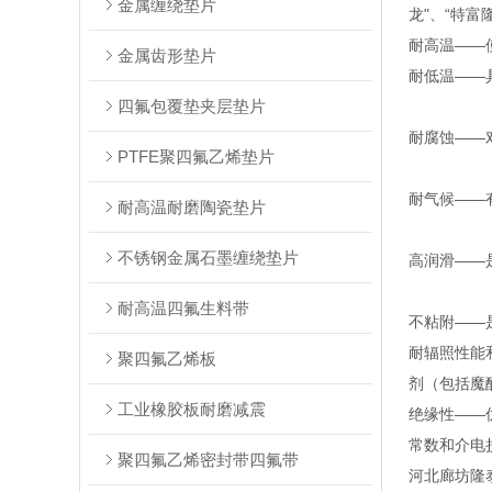
金属缠绕垫片
龙"、“特富
耐高温——使
金属齿形垫片
耐低温——
四氟包覆垫夹层垫片
耐腐蚀——
PTFE聚四氟乙烯垫片
耐气候——
耐高温耐磨陶瓷垫片
不锈钢金属石墨缠绕垫片
高润滑——
耐高温四氟生料带
不粘附——
耐辐照性能
聚四氟乙烯板
剂（包括魔
工业橡胶板耐磨减震
绝缘性——
常数和介电
聚四氟乙烯密封带四氟带
河北廊坊隆