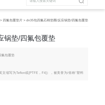
>
四氟包覆垫片
> dn35包四氟石棉垫圈/反应锅垫/四氟包覆垫
应锅垫/四氟包覆垫
四氟包覆垫
写为Teflon或[PTFE，F4]），被美誉为/俗称“塑料
flon）、“特氟龙"、“特富隆"、“泰氟龙"等。它是由四氟乙烯
-CF2-CF2-]n-。