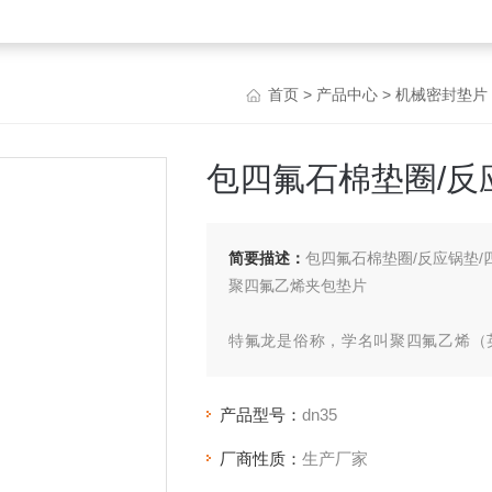
首页
>
产品中心
>
机械密封垫片
包四氟石棉垫圈/反
简要描述：
包四氟石棉垫圈/反应锅垫/
聚四氟乙烯夹包垫片
特氟龙是俗称，学名叫聚四氟乙烯（英文缩
王"，又被称为“铁氟龙"、“特氟隆"（te
经聚合而成的高分子化合物，其结构简式为-[
产品型号：
dn35
厂商性质：
生产厂家