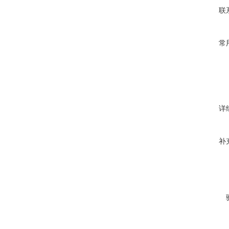
联
常
详
补