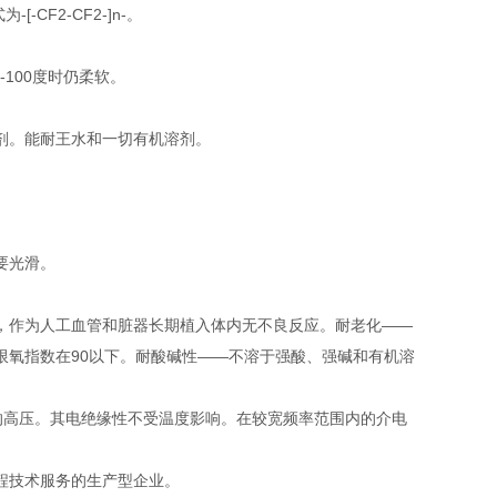
CF2-CF2-]n-。
100度时仍柔软。
剂。能耐王水和一切有机溶剂。
要光滑。
，作为人工血管和脏器长期植入体内无不良反应。耐老化——
限氧指数在90以下。耐酸碱性——不溶于强酸、强碱和有机溶
V的高压。其电绝缘性不受温度影响。在较宽频率范围内的介电
程技术服务的生产型企业。