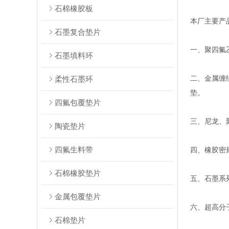
石棉橡胶板
本厂主要产
石墨复合垫片
一、聚四氟
石墨填料环
二、金属缠
柔性石墨环
垫。
四氟包覆垫片
三、尼龙、
陶瓷垫片
四氟生料带
四、橡胶密
石棉橡胶垫片
五、石墨系
金属包覆垫片
六、超高分
石棉垫片