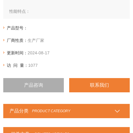
性能特点：
将不锈钢带与柔性石墨带或石棉带、聚四氟乙烯带等重叠缠
绕，焊接端点而成。
产品型号：
主要用途：与高温、高压的蒸汽、油气、溶剂、气体、传热介
厂商性质：
生产厂家
质等接触的管道、法兰、阀门、泵进出口，各种换热器、反应
塔、观察孔、手孔、壳盖等部位的密封。
更新时间：
2024-08-17
访 问 量：
1077
产品咨询
联系我们
产品分类
PRODUCT CATEGORY