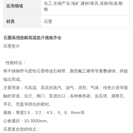
化工,生物产业,地矿,建材/家具,道路/轨道/船
应用领域
舶
材质
石墨
石墨高强垫耐高温垫片规格齐全
石墨垫片
性能特点：
将不锈钢带与柔性石墨带或石棉带、聚四氟乙烯带等重叠缠绕，焊接
端点而成。
主要用途：与高温、高压的蒸汽、油气、溶剂、气体、传热介质等接
触的管道、法兰、阀门、泵进出口，各种换热器、反应塔、观察孔、
手孔、壳盖等部位的密封。
规格：厚度2.5 、3.2 、4.5 、5、6、8mm等.
公称通径：10-3000mm。
石墨复合垫的特点：