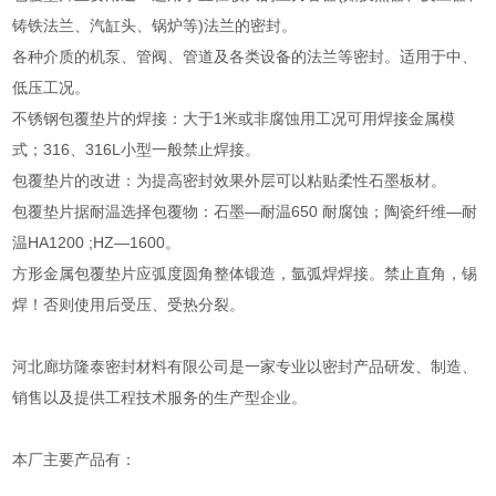
铸铁法兰、汽缸头、锅炉等)法兰的密封。
各种介质的机泵、管阀、管道及各类设备的法兰等密封。适用于中、
低压工况。
不锈钢包覆垫片的焊接：大于1米或非腐蚀用工况可用焊接金属模
式；316、316L小型一般禁止焊接。
包覆垫片的改进：为提高密封效果外层可以粘贴柔性石墨板材。
包覆垫片据耐温选择包覆物：石墨—耐温650 耐腐蚀；陶瓷纤维—耐
温HA1200 ;HZ—1600。
方形金属包覆垫片应弧度圆角整体锻造，氩弧焊焊接。禁止直角，锡
焊！否则使用后受压、受热分裂。
河北廊坊隆泰密封材料有限公司是一家专业以密封产品研发、制造、
销售以及提供工程技术服务的生产型企业。
本厂主要产品有：