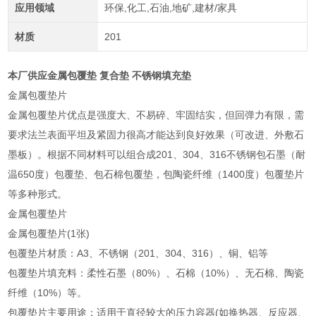
应用领域
环保,化工,石油,地矿,建材/家具
材质
201
本厂供应金属包覆垫 复合垫 不锈钢填充垫
金属包覆垫片
金属包覆垫片优点是强度大、不易碎、牢固结实，但回弹力有限，需
要求法兰表面平坦及紧固力很高才能达到良好效果（可改进、外敷石
墨板）。根据不同材料可以组合成201、304、316不锈钢包石墨（耐
温650度）包覆垫、包石棉包覆垫，包陶瓷纤维（1400度）包覆垫片
等多种形式。
金属包覆垫片
金属包覆垫片(1张)
包覆垫片材质：A3、不锈钢（201、304、316）、铜、铝等
包覆垫片填充料：柔性石墨（80%）、石棉（10%）、无石棉、陶瓷
纤维（10%）等。
包覆垫片主要用途：适用于直径较大的压力容器(如换热器、反应器、