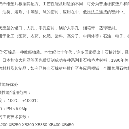
维垫片根据其配方、工艺性能及用途的不同，可分为普通橡胶垫片和
类、溶剂、中等酸、碱的密封，应用在中、低压法兰连接的密封中。
釜的罐口，人孔，手孔密封，锅炉人手孔，烟箱带，蒸球密封。
化工（医药、农药、化肥、染料、高分子、中间体等）石油、电子、
石棉是一种致癌物质。本世纪七十年代，许多国家提出非石棉计划，经
本和澳大利亚等国先后研制成功各种系列非石棉垫片材料，1990年美国
料及其制品，如今已将非石棉材料推广至各应用领域，全面禁用石棉
性能好优势
性能*适用范围：
100℃—+1000℃
PN＜5.0Mp
主要技术参数：
 XB250 XB300 XB350 XB400 XB450