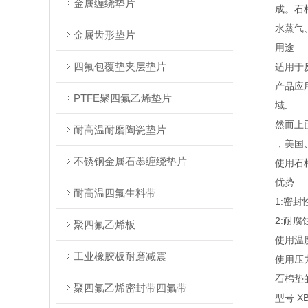
金属缠绕垫片
成。石棉纤
水蒸气、油
金属齿形垫片
用途
四氟包覆垫夹层垫片
适用于反应
产品应用于
PTFE聚四氟乙烯垫片
域.
然而上已*
耐高温耐磨陶瓷垫片
，美国、日
不锈钢金属石墨缠绕垫片
使用石棉材
优势
耐高温四氟生料带
1:密封
2:耐腐蚀
聚四氟乙烯板
使用温度：-
工业橡胶板耐磨减震
使用压力：
石棉垫的
聚四氟乙烯密封带四氟带
型号 XB200