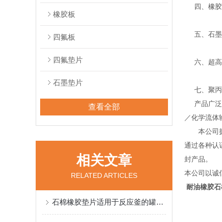
四、橡胶密
橡胶板
五、石墨系
四氟板
四氟垫片
六、超高分
石墨垫片
七、聚丙烯
产品广泛应
查看全部
／化学流体
本公司拥有
通过各种认证
相关文章
封产品。
本公司以诚
RELATED ARTICLES
耐油橡胶石
石棉橡胶垫片适用于反应釜的罐口，人孔，手孔密封