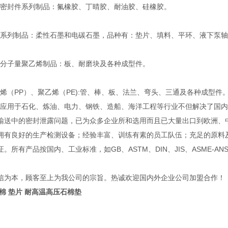
封件系列制品：氟橡胶、丁晴胶、耐油胶、硅橡胶。
列制品：柔性石墨和电碳石墨，品种有：垫片、填料、平环、液下泵轴
子量聚乙烯制品：板、耐磨块及各种成型件。
（PP）、聚乙烯（PE):管、棒、板、法兰、弯头、三通及各种成型件
用于石化、炼油、电力、钢铁、造船、海洋工程等行业不但解决了国内
输送中的密封泄露问题，已为众多企业所和选用而且已大量出口到欧洲
良好的生产检测设备；经验丰富、训练有素的员工队伍；充足的原料及
。所有产品按国内、工业标准，如GB、ASTM、DIN、JIS、ASME-A
信为本，顾客至上为我公司的宗旨。热诚欢迎国内外企业公司加盟合作！
棉 垫片 耐高温高压石棉垫