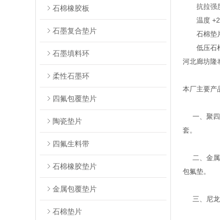
抗拉强度 5M
石棉橡胶板
温度 +200°C
石墨复合垫片
石棉垫片
低压石棉垫
石墨填料环
河北廊坊隆
柔性石墨环
本厂主要产
四氟包覆垫片
一、聚四氟
陶瓷垫片
套。
四氟生料带
二、金属缠
石棉橡胶垫片
包氟垫。
金属包覆垫片
三、尼龙、
石棉垫片