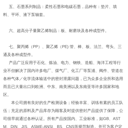
五、石墨系列制品：柔性石墨和电碳石墨，品种有：垫片、填
料、平环、液下泵轴套。
六、超高分子量聚乙烯制品：板、耐磨块及各种成型件。
七、聚丙烯（PP）、聚乙烯（PE):管、棒、板、法兰、弯头、三
通及各种成型件。
产品广泛应用于石化、炼油、电力、钢铁、造船、海洋工程等行
业不但解决了国内许多电厂、煤气厂、化工厂等泵浦、阀件、管道在
各种气体／化学流体输送中的密封泄露问题，已为众多企业所和选用
而且已大量出口到欧洲、中东、南美洲以及东南亚等许多国家和地
区。
本公司拥有良好的生产检测设备；经验丰富、训练有素的员工队
伍；充足的原料及产品库存为顾客及时提供密封产品提供了保障，公
司很早就通过各种认证。所有产品按国内、工业标准，如GB、AST
M、DIN、JIS、ASME-ANSI、BS、CNS等规范制造。并可为客户定