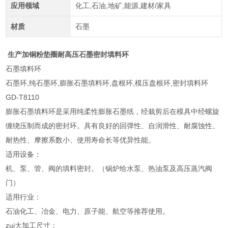
应用领域
化工,石油,地矿,能源,建材/家具
材质
石墨
生产加铜粉垫圈耐高压石墨密封填料环
石墨填料环
石墨环,纯石墨环,膨胀石墨填料环,盘根环,模压盘根环,密封填料环
GD-T8110
膨胀石墨填料环是采用纯柔性膨胀石墨纸，经栽剪后在模具中经螺旋
缠绕压制而成的密封环。具有良好的回弹性、自润滑性、耐腐蚀性、
耐热性、摩擦系数小、使用寿命长等优异性能。
适用设备：
机、泵、管、阀的填料密封。（锅炉给水泵、热油泵及高压蒸汽阀
门）
适用行业：
石油化工、冶金、电力、原子能、航空等推荐使用。
zui大加工尺寸：