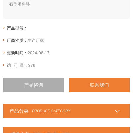
石墨填料环
石墨环,纯石墨环,膨胀石墨填料环,盘根环,模压盘根环,密封填料
环
产品型号：
GD-T8110
厂商性质：
生产厂家
膨胀石墨填料环是采用纯柔性膨胀石墨纸，经栽剪后在模具中
经螺旋缠绕压制而成的密封环。具有良好的回弹性、自润滑
更新时间：
2024-08-17
性、耐腐蚀性、耐热性、摩擦系数小、使用寿命长等优异性
能。
访 问 量：
978
产品咨询
联系我们
产品分类
PRODUCT CATEGORY