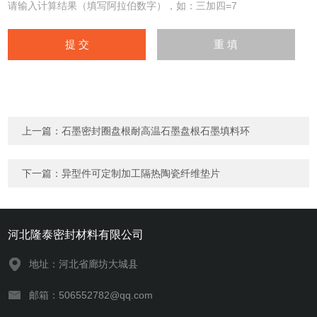
请输入计算结果（填写阿拉伯数字），如：三加四=7
上一篇：
石墨密封圈盘根耐高温石墨盘根石墨填料环
下一篇：
异型件可定制加工隔热陶瓷纤维垫片
河北隆泰密封材料有限公司
地址：河北省廊坊大城县
邮箱：506552782@qq.com