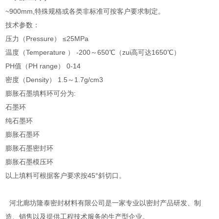
~900mm,特殊规格或各类非标准可按客户要求制定。
技术参数：
压力（Pressure） ≤25MPa
温度（Temperature ） -200～650℃（zui高可达1650℃）
PH值（PH range） 0-14
密度（Density） 1.5～1.7g/cm3
膨胀石墨填料环可分为:
石墨环
纯石墨环
膨胀石墨环
膨胀石墨密封环
膨胀石墨模压环
以上填料可根据客户要求按45°斜切口。
河北廊坊隆泰密封材料有限公司是一家专业以密封产品研发、制
造、销售以及提供工程技术服务的生产型企业。