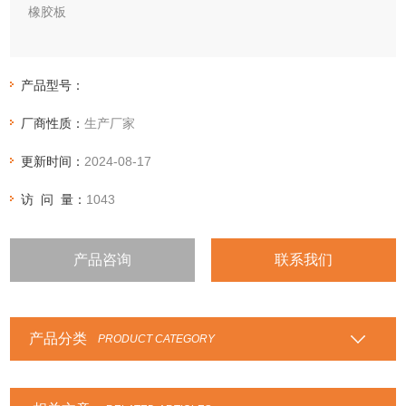
橡胶板
普通胶板general rubber slab工业胶板的一种。为一般用途胶
板。普通橡胶板是以橡胶为主体材料（可含有织物、金属薄板
产品型号：
等增强材料），经硫化而制得的具有一定厚度和较大面积的片
厂商性质：
生产厂家
状产品，简称橡胶板。
更新时间：
2024-08-17
访 问 量：
1043
产品咨询
联系我们
产品分类
PRODUCT CATEGORY