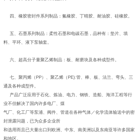
四、橡胶密封件系列制品：氟橡胶、丁晴胶、耐油胶、硅橡胶。
五、石墨系列制品：柔性石墨和电碳石墨，品种有：垫片、填
料、平环、液下泵轴套。
六、超高分子量聚乙烯制品：板、耐磨块及各种成型件。
七、聚丙烯（PP）、聚乙烯（PE):管、棒、板、法兰、弯头、三
通及各种成型件。
产品广泛应用于石化、炼油、电力、钢铁、造船、海洋工程等行
业不但解决了国内许多电厂、煤
气厂、化工厂等泵浦、阀件、管道在各种气体／化学流体输送中的密
封泄露问题，已为众多企业所
和选用而且已大量出口到欧洲、中东、南美洲以及东南亚等许多国家
和地区。