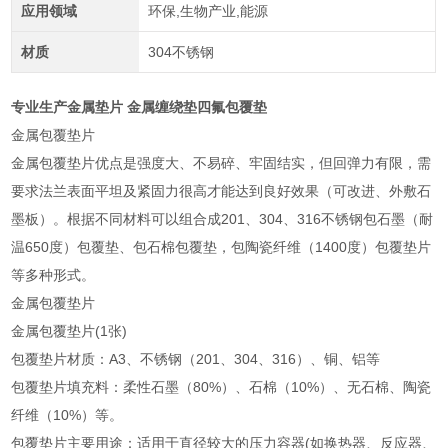
应用领域
环保,生物产业,能源
材质
304不锈钢
专业生产金属垫片 金属缠绕垫四氟包覆垫
金属包覆垫片
金属包覆垫片优点是强度大、不易碎、牢固结实，但回弹力有限，需
要求法兰表面平坦及紧固力很高才能达到良好效果（可改进、外敷石
墨板）。根据不同材料可以组合成201、304、316不锈钢包石墨（耐
温650度）包覆垫、包石棉包覆垫，包陶瓷纤维（1400度）包覆垫片
等多种形式。
金属包覆垫片
金属包覆垫片(1张)
包覆垫片材质：A3、不锈钢（201、304、316）、铜、铝等
包覆垫片填充料：柔性石墨（80%）、石棉（10%）、无石棉、陶瓷
纤维（10%）等。
包覆垫片主要用途：适用于直径较大的压力容器(如换热器、反应器、