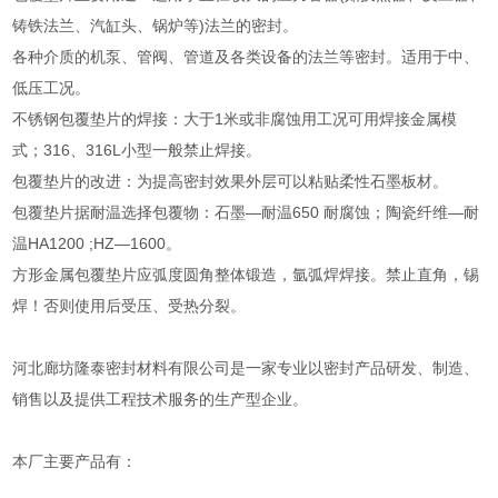
铸铁法兰、汽缸头、锅炉等)法兰的密封。
各种介质的机泵、管阀、管道及各类设备的法兰等密封。适用于中、
低压工况。
不锈钢包覆垫片的焊接：大于1米或非腐蚀用工况可用焊接金属模
式；316、316L小型一般禁止焊接。
包覆垫片的改进：为提高密封效果外层可以粘贴柔性石墨板材。
包覆垫片据耐温选择包覆物：石墨—耐温650 耐腐蚀；陶瓷纤维—耐
温HA1200 ;HZ—1600。
方形金属包覆垫片应弧度圆角整体锻造，氩弧焊焊接。禁止直角，锡
焊！否则使用后受压、受热分裂。
河北廊坊隆泰密封材料有限公司是一家专业以密封产品研发、制造、
销售以及提供工程技术服务的生产型企业。
本厂主要产品有：