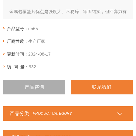
金属包覆垫片优点是强度大、不易碎、牢固结实，但回弹力有
限，需要求法兰表面平坦及紧固力很高才能达到良好效果（可
改进、外敷石墨板）。
产品型号：
dn65
厂商性质：
生产厂家
更新时间：
2024-08-17
访 问 量：
932
产品咨询
联系我们
产品分类
PRODUCT CATEGORY