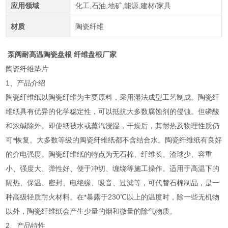
应用领域
化工,石油,地矿,能源,建材/家具
材质
陶瓷纤维
泵阀耐高温陶瓷盘根 纤维盘根厂家
陶瓷纤维垫片
1、产品介绍
陶瓷纤维纸以陶瓷纤维为主要原料，采用湿法成型工艺制成。陶瓷纤
维纸具有优异的化学稳定性，可以抵抗大多数腐蚀剂的侵蚀。但磷酸
和浓碱除外。即使纸被水或蒸汽浸湿，干燥后，其耐热及物理性质仍
可*恢复。大多数等级的陶瓷纤维纸都不含结合水。陶瓷纤维纸有良好
的介电强度。陶瓷纤维纸的特点为无石棉、纤维长、渣球少、容重
小、强度大、弹性好、便于冲切、缠绕等施工操作。适用于高温下的
隔热、保温、密封、电绝缘、吸音、过滤等，可代替石棉制品，是一
种高级轻质耐火材料。在*暴露于230℃以上的温度时，除一些无机物
以外，陶瓷纤维纸会产生少量的烟和微量的除气物质。
2、产品特性