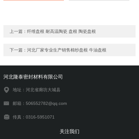
上一篇：
纤维盘根 耐高温陶瓷 盘根 陶瓷盘根
下一篇：
河北厂家专业生产销售棉纱盘根 牛油盘根
河北隆泰密封材料有限公司
地址：河北省廊坊大城县
邮箱：506552782@qq.com
传真：0316-5951071
关注我们