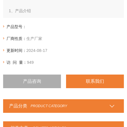
1、产品介绍
陶瓷纤维纸以陶瓷纤维为主要原料，采用湿法成型工艺制成。
陶瓷纤维纸具有优异的化学稳定性，可以抵抗大多数腐蚀剂的
产品型号：
侵蚀。但磷酸和浓碱除外。即使纸被水或蒸汽浸湿，干燥后，
厂商性质：
生产厂家
其耐热及物理性质仍可*恢复。大多数等级的陶瓷纤维纸都不含
结合水
更新时间：
2024-08-17
访 问 量：
949
产品咨询
联系我们
产品分类
PRODUCT CATEGORY