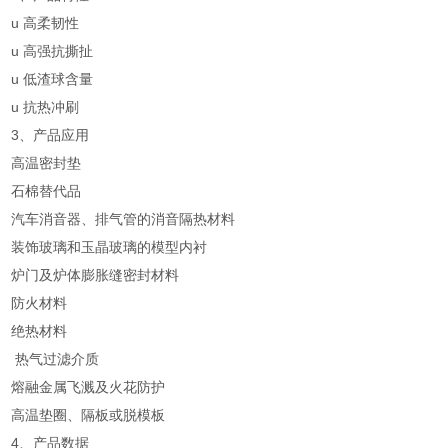
u 高柔韧性
u 高强抗撕扯
u 低渣球含量
u 抗热冲刷
3、产品应用
高温密封垫
石棉替代品
汽车消音器、排气管的消音隔热材料
装饰玻璃和玉晶玻璃的模型内衬
炉门及炉体膨胀缝密封材料
防火材料
绝热材料
热气过滤介质
熔融金属飞溅及火花防护
高温垫圈、隔板或脱模板
4、产品数据