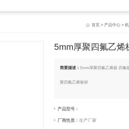
首页
>
产品中心
>
机
5mm厚聚四氟乙烯
简要描述：
5mm厚聚四氟乙烯板 四氟
聚四氟乙烯板材
产品名称：聚四氟乙烯板
产品分类：模压板、车削板
产品型号：
产品用途:适用于在各种腐蚀性介质下
阀门和容器的衬里、衬垫。还可以做防
厂商性质：
生产厂家
辊间的包袱，机械滑动道轨的无油防滑