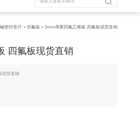
械密封垫片
>
四氟板
> 5mm厚聚四氟乙烯板 四氟板现货直销
板 四氟板现货直销
板现货直销
工作的反应釜、贮槽、
腐管道的内衬，防腐
和减磨防粘材料，还