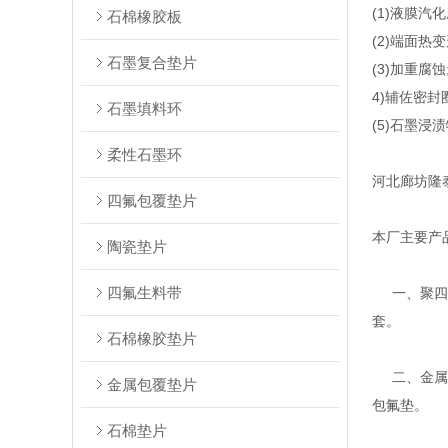
(1)液膜汽
石棉橡胶板
(2)端面热
石墨复合垫片
(3)加重腐蚀;
4)辅佐密封
石墨填料环
(5)石墨
柔性石墨环
河北廊坊隆
四氟包覆垫片
本厂主要产
陶瓷垫片
四氟生料带
一、聚四氟
套。
石棉橡胶垫片
二、金属缠
金属包覆垫片
包氟垫。
石棉垫片