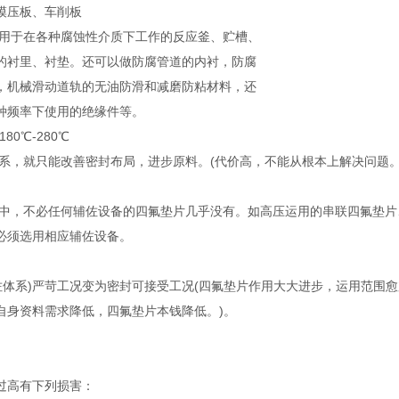
模压板、车削板
适用于在各种腐蚀性介质下工作的反应釜、贮槽、
的衬里、衬垫。还可以做防腐管道的内衬，防腐
，机械滑动道轨的无油防滑和减磨防粘材料，还
种频率下使用的绝缘件等。
80℃-280℃
佐体系，就只能改善密封布局，进步原料。(代价高，不能从根本上解决问题。
作业中，不必任何辅佐设备的四氟垫片几乎没有。如高压运用的串联四氟垫片
必须选用相应辅佐设备。
过辅佐体系)严苛工况变为密封可接受工况(四氟垫片作用大大进步，运用范围
自身资料需求降低，四氟垫片本钱降低。)。
过高有下列损害：