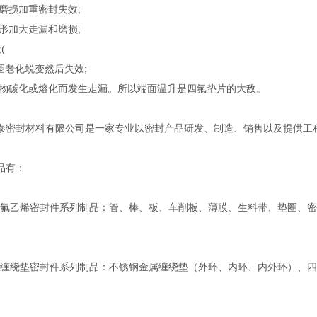
化磨损加重密封失效;
变形加大走漏和磨损;
(
圈老化蜕变然后失效;
浸渍物碳化或熔化而发生走漏。所以端面温升是四氟垫片的大敌。
泰密封材料有限公司是一家专业以密封产品研发、制造、销售以及提供工
品有：
乙烯密封件系列制品：管、棒、板、车削板、薄膜、生料带、垫圈、密封
绕垫密封件系列制品：不锈钢金属缠绕垫（外环、内环、内外环）、四