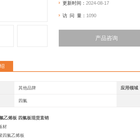
更新时间：
2024-08-17
可以制成各种频率下使用的绝缘件等。
访 问 量：
1090
产品咨询
绍
其他品牌
应用领域
四氟
四氟乙烯板 四氟板现货直销
板材
聚四氟乙烯板