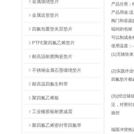
金属缠绕垫片
产品分类：
产品用途:
金属齿形垫片
阀门和容器
四氟包覆垫夹层垫片
辊间的包袱
可以制成各
PTFE聚四氟乙烯垫片
使用温度：-1
(1)无辅
耐高温耐磨陶瓷垫片
不锈钢金属石墨缠绕垫片
(2)实践
四氟垫片都
耐高温四氟生料带
(3)(经
聚四氟乙烯板
泛，对密封
工业橡胶板耐磨减震
操控
聚四氟乙烯密封带四氟带
端面冲突热