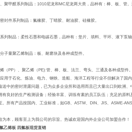
聚甲醛系列制品：1010尼龙和MC尼龙两大类，品种有：棒、板、管
封件系列制品：氟橡胶、丁晴胶、耐油胶、硅橡胶。
列制品：柔性石墨和电碳石墨，品种有：垫片、填料、平环、液下泵轴
子量聚乙烯制品：板、耐磨块及各种成型件。
（PP）、聚乙烯（PE):管、棒、板、法兰、弯头、三通及各种成型件
用于石化、炼油、电力、钢铁、造船、海洋工程等行业不但解决了国内
输送中的密封泄露问题，已为众多企业所和选用而且已大量出口到欧洲
良好的生产检测设备；经验丰富、训练有素的员工队伍；充足的原料及
。所有产品按国内、工业标准，如GB、ASTM、DIN、JIS、ASME-A
信为本，顾客至上为我公司的宗旨。热诚欢迎国内外企业公司加盟合作！
四氟乙烯板 四氟板现货直销