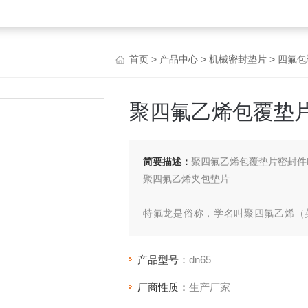
首页
>
产品中心
>
机械密封垫片
>
四氟包
聚四氟乙烯包覆垫片
简要描述：
聚四氟乙烯包覆垫片密封件
聚四氟乙烯夹包垫片
特氟龙是俗称，学名叫聚四氟乙烯（英文缩
王"，又被称为“铁氟龙"、“特氟隆"（te
经聚合而成的高分子化合物，其结构简式为-[
产品型号：
dn65
厂商性质：
生产厂家