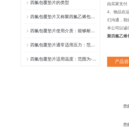
四氟包覆垫片的类型
由买家支付.
4、物品在
四氟包覆垫片又称聚四氟乙烯包覆垫片
们沟通，我
本公司以诚
四氟包覆垫片使用介质：能够耐受除酸碱金属、元素氟等物质。
聚四氟乙烯
四氟包覆垫片通常适用压力：范围为0.6-2.5Mpa。
四氟包覆垫片适用温度：范围为-100℃至+260℃
产品咨
您
您