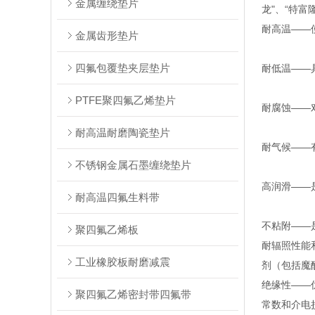
金属缠绕垫片
龙"、“特富
耐高温——使
金属齿形垫片
四氟包覆垫夹层垫片
耐低温——
PTFE聚四氟乙烯垫片
耐腐蚀——
耐高温耐磨陶瓷垫片
耐气候——
不锈钢金属石墨缠绕垫片
高润滑——
耐高温四氟生料带
不粘附——
聚四氟乙烯板
耐辐照性能
工业橡胶板耐磨减震
剂（包括魔
绝缘性——
聚四氟乙烯密封带四氟带
常数和介电