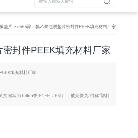
覆垫片
> dn65聚四氟乙烯包覆垫片密封件PEEK填充材料厂家
密封件PEEK填充材料厂家
PEEK填充材料厂家
写为Teflon或[PTFE，F4]），被美誉为/俗称“塑料
flon）、“特氟龙"、“特富隆"、“泰氟龙"等。它是由四氟乙烯
-CF2-CF2-]n-。