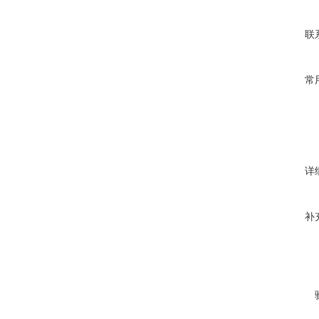
联
常
详
补