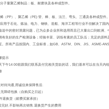
子量聚乙烯制品：板、耐磨块及各种成型件。
（PP）、聚乙烯（PE):管、棒、板、法兰、弯头、三通及各种成型件
用于石化、炼油、电力、钢铁、造船、海洋工程等行业不但解决了国内
输送中的密封泄露问题，已为众多企业所和选用而且已大量出口到欧洲
良好的生产检测设备；经验丰富、训练有素的员工队伍；充足的原料及
。所有产品按国内、工业标准，如GB、ASTM、DIN、JIS、ASME-A
馨提示
天下午14:00前跟我们联系及付完相关货款的话，我们基本可以在当天内
障
来对待沟通,用诚信来保障售后.
题无障碍包换（自购买之日起）
条件退换货（邮费买家承担）
完好,不影响再次销售.退换货产生的费用