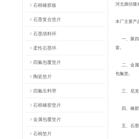
河北廊坊隆
石棉橡胶板
石墨复合垫片
本厂主要产
石墨填料环
一、聚四氟
套。
柔性石墨环
四氟包覆垫片
二、金属缠
包氟垫。
陶瓷垫片
四氟生料带
三、尼龙、
石棉橡胶垫片
四、橡胶密
金属包覆垫片
五、石墨系
石棉垫片