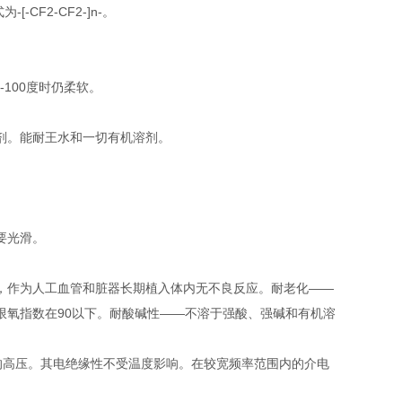
CF2-CF2-]n-。
100度时仍柔软。
剂。能耐王水和一切有机溶剂。
要光滑。
，作为人工血管和脏器长期植入体内无不良反应。耐老化——
限氧指数在90以下。耐酸碱性——不溶于强酸、强碱和有机溶
V的高压。其电绝缘性不受温度影响。在较宽频率范围内的介电