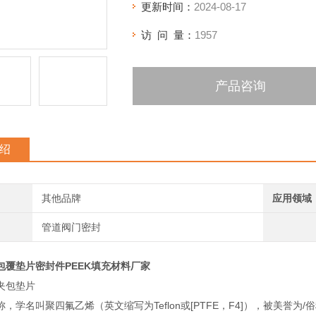
更新时间：
2024-08-17
访 问 量：
1957
产品咨询
绍
其他品牌
应用领域
管道阀门密封
包覆垫片密封件PEEK填充材料厂家
夹包垫片
，学名叫聚四氟乙烯（英文缩写为Teflon或[PTFE，F4]），被美誉为/俗称“