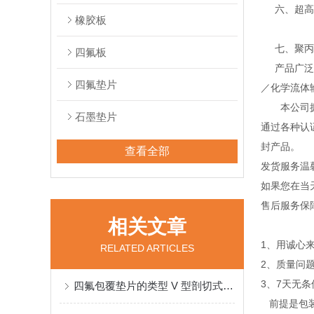
六、超高分
橡胶板
七、聚丙烯
四氟板
产品广泛应
四氟垫片
／化学流体
本公司拥有
石墨垫片
通过各种认证
封产品。
查看全部
发货服务温
如果您在当
售后服务保
相关文章
1、用诚心
RELATED ARTICLES
2、质量问
3、7天无
四氟包覆垫片的类型 V 型剖切式把四氟片从外到内壁割开适用低压，经济型
前提是包装