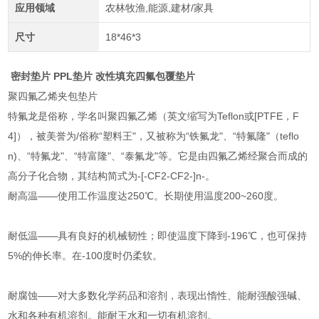
应用领域
农林牧渔,能源,建材/家具
尺寸
18*46*3
密封垫片 PPL垫片 改性填充四氟包覆垫片
聚四氟乙烯夹包垫片
特氟龙是俗称，学名叫聚四氟乙烯（英文缩写为Teflon或[PTFE，F
4]），被美誉为/俗称“塑料王"，又被称为“铁氟龙"、“特氟隆"（teflo
n)、“特氟龙"、“特富隆"、“泰氟龙"等。它是由四氟乙烯经聚合而成的
高分子化合物，其结构简式为-[-CF2-CF2-]n-。
耐高温——使用工作温度达250℃。长期使用温度200~260度。
耐低温——具有良好的机械韧性；即使温度下降到-196℃，也可保持
5%的伸长率。在-100度时仍柔软。
耐腐蚀——对大多数化学药品和溶剂，表现出惰性、能耐强酸强碱、
水和各种有机溶剂。能耐王水和一切有机溶剂。