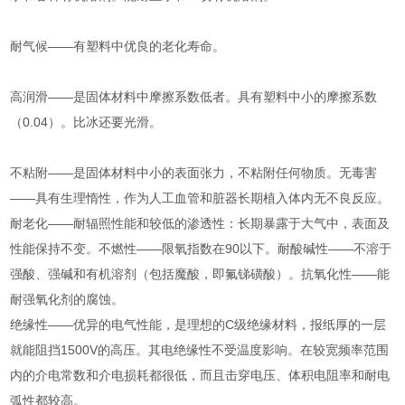
耐气候——有塑料中优良的老化寿命。
高润滑——是固体材料中摩擦系数低者。具有塑料中小的摩擦系数
（0.04）。比冰还要光滑。
不粘附——是固体材料中小的表面张力，不粘附任何物质。无毒害
——具有生理惰性，作为人工血管和脏器长期植入体内无不良反应。
耐老化——耐辐照性能和较低的渗透性：长期暴露于大气中，表面及
性能保持不变。不燃性——限氧指数在90以下。耐酸碱性——不溶于
强酸、强碱和有机溶剂（包括魔酸，即氟锑磺酸）。抗氧化性——能
耐强氧化剂的腐蚀。
绝缘性——优异的电气性能，是理想的C级绝缘材料，报纸厚的一层
就能阻挡1500V的高压。其电绝缘性不受温度影响。在较宽频率范围
内的介电常数和介电损耗都很低，而且击穿电压、体积电阻率和耐电
弧性都较高。