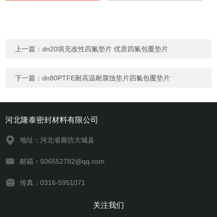
上一篇：
dn20填充改性四氟垫片 优质四氟包覆垫片
下一篇：
dn80PTFE耐高温耐腐蚀垫片四氟包覆垫片
河北隆泰密封材料有限公司
地址：河北省廊坊大城县
邮箱：506552782@qq.com
传真：0316-5951071
关注我们