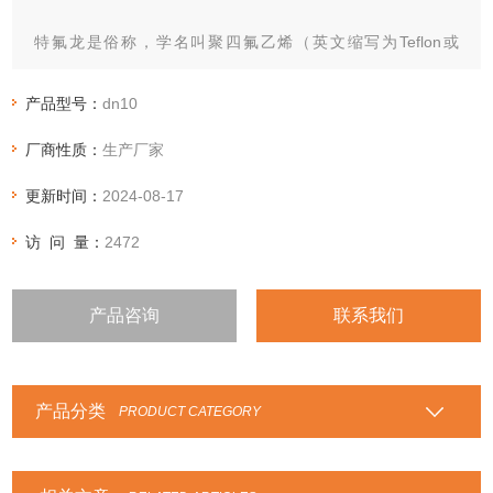
特氟龙是俗称，学名叫聚四氟乙烯（英文缩写为Teflon或
[PTFE，F4]），被美誉为/俗称“塑料王"，又被称为“铁氟
龙"、“特氟隆"（teflon）、“特氟龙"、“特富隆"、“泰氟龙"等。
产品型号：
dn10
它是由四氟乙烯经聚合而成的高分子化合物，其结构简式为-[-
厂商性质：
生产厂家
CF2-CF2-]n-。
更新时间：
2024-08-17
访 问 量：
2472
产品咨询
联系我们
产品分类
PRODUCT CATEGORY