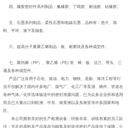
四、橡胶密封件系列制品：氟橡胶、丁晴胶、耐油胶、硅橡胶。
五、石墨系列制品：柔性石墨和电碳石墨，品种有：垫片、填
料、平环、液下泵轴套。
六、超高分子量聚乙烯制品：板、耐磨块及各种成型件。
七、聚丙烯（PP）、聚乙烯（PE):管、棒、板、法兰、弯头、三
通及各种成型件。
产品广泛应用于石化、炼油、电力、钢铁、造船、海洋工程等行
业不但解决了国内许多电厂、煤气厂、化工厂等泵浦、阀件、管道在
各种气体／化学流体输送中的密封泄露问题，已为众多企业所和选用
而且已大量出口到欧洲、中东、南美洲以及东南亚等许多国家和地
区。
本公司拥有良好的生产检测设备；经验丰富、训练有素的员工队
伍；充足的原料及产品库存为顾客及时提供密封产品提供了保障，公