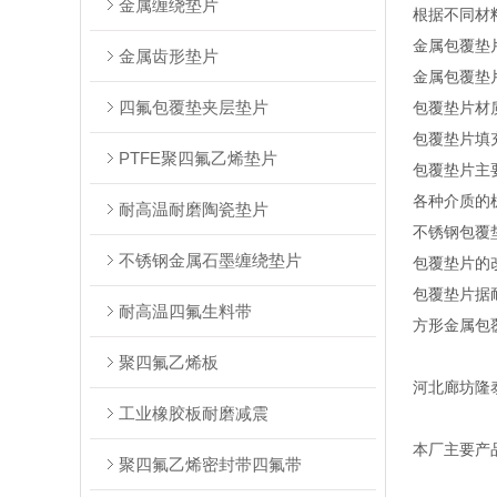
金属缠绕垫片
根据不同材料
金属包覆垫
金属齿形垫片
金属包覆垫片
四氟包覆垫夹层垫片
包覆垫片材质
包覆垫片填
PTFE聚四氟乙烯垫片
包覆垫片主
各种介质的
耐高温耐磨陶瓷垫片
不锈钢包覆
不锈钢金属石墨缠绕垫片
包覆垫片的
包覆垫片据耐
耐高温四氟生料带
方形金属包
聚四氟乙烯板
河北廊坊隆
工业橡胶板耐磨减震
本厂主要产
聚四氟乙烯密封带四氟带