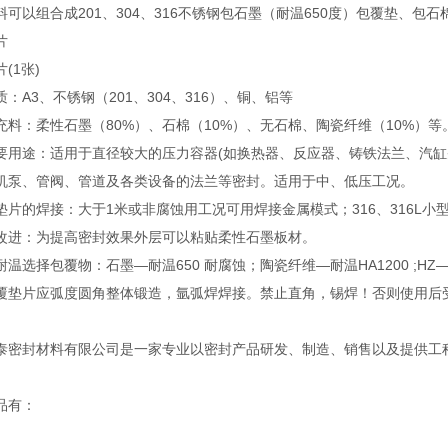
可以组合成201、304、316不锈钢包石墨（耐温650度）包覆垫、包
片
(1张)
：A3、不锈钢（201、304、316）、铜、铝等
充料：柔性石墨（80%）、石棉（10%）、无石棉、陶瓷纤维（10%）等
要用途：适用于直径较大的压力容器(如换热器、反应器、铸铁法兰、汽缸
机泵、管阀、管道及各类设备的法兰等密封。适用于中、低压工况。
垫片的焊接：大于1米或非腐蚀用工况可用焊接金属模式；316、316L小
改进：为提高密封效果外层可以粘贴柔性石墨板材。
温选择包覆物：石墨—耐温650 耐腐蚀；陶瓷纤维—耐温HA1200 ;HZ—
覆垫片应弧度圆角整体锻造，氩弧焊焊接。禁止直角，锡焊！否则使用后
泰密封材料有限公司是一家专业以密封产品研发、制造、销售以及提供工
品有：