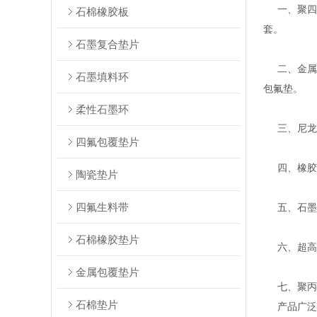
一、聚四氟
石棉橡胶板
套。
石墨复合垫片
二、金属缠
石墨填料环
包氟垫。
柔性石墨环
三、尼龙、
四氟包覆垫片
四、橡胶密
陶瓷垫片
四氟生料带
五、石墨系
石棉橡胶垫片
六、超高分
金属包覆垫片
七、聚丙烯
石棉垫片
产品广泛应