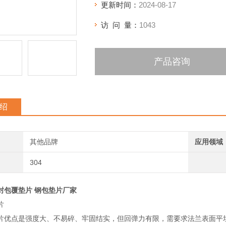
更新时间：
2024-08-17
访 问 量：
1043
产品咨询
绍
其他品牌
应用领域
304
封包覆垫片 钢包垫片厂家
片
片优点是强度大、不易碎、牢固结实，但回弹力有限，需要求法兰表面平