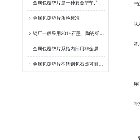
金属包覆垫片是一种复合型垫片,它结构合理,制造方便,其密封性能较好
您
金属包覆垫片质检标准
联
钢厂一般采用201+石墨、陶瓷纤维型的金属包覆垫片
常
金属包覆垫片系指内部用非金属材料用金属板复合型垫片
金属包覆垫片不锈钢包石墨可耐温650度高温
详
补