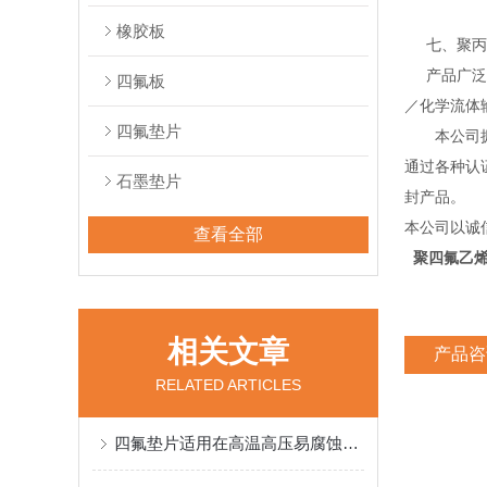
橡胶板
七、聚丙烯
产品广泛应
四氟板
／化学流体
四氟垫片
本公司拥有
通过各种认证
石墨垫片
封产品。
本公司以诚
查看全部
聚四氟乙烯
相关文章
产品咨
RELATED ARTICLES
四氟垫片适用在高温高压易腐蚀情况下工作状态依然稳定