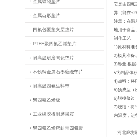
金属缠绕垫片
它是由四氟
异（能在+2
金属齿形垫片
注意：在温
四氟包覆垫夹层垫片
地用于食品
制作工艺
PTFE聚四氟乙烯垫片
1)原材料准
2)模具准
耐高温耐磨陶瓷垫片
3)称量,根
不锈钢金属石墨缠绕垫片
V为制品体
4)加料：
耐高温四氟生料带
5)预成型
6)脱模修
聚四氟乙烯板
7)烧结：
工业橡胶板耐磨减震
内温度，进
聚四氟乙烯密封带四氟带
河北廊坊隆