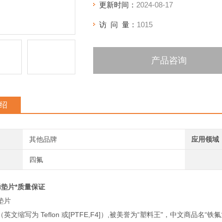
更新时间：
2024-08-17
访 问 量：
1015
产品咨询
绍
其他品牌
应用领域
四氟
垫片*质量保证
垫片
文缩写为 Teflon 或[PTFE,F4]）,被美誉为“塑料王"，中文商品名“铁氟龙