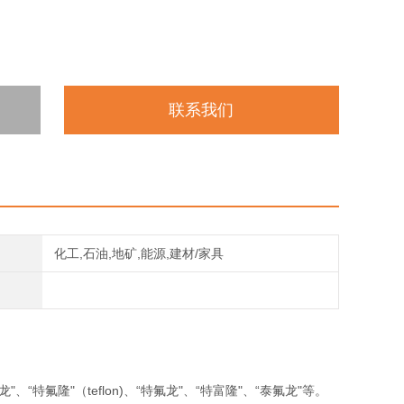
联系我们
化工,石油,地矿,能源,建材/家具
"、“特氟隆"（teflon)、“特氟龙"、“特富隆"、“泰氟龙"等。