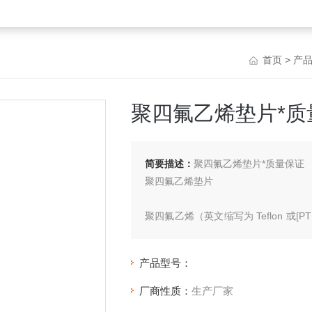
首页
>
产
聚四氟乙烯垫片*质
简要描述：
聚四氟乙烯垫片*质量保证
聚四氟乙烯垫片
聚四氟乙烯（英文缩写为 Teflon 或[P
隆"（teflon）、“特氟龙"、“特富隆"、
产品型号：
厂商性质：
生产厂家