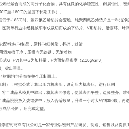
乙烯经聚合而成的高分子化合物，具有优良的化学稳定性、耐腐蚀性、密
50℃至-180℃的温度下长期工作）。
度低于-185℃时。聚四氟乙烯垫片会变脆。纯聚四氟乙烯垫片是一种洁
、医药等行业中经机械车削或裁切而成的平垫片、V形垫片、活塞环、球阀
备;配料:纯F4制品，原料F4细树脂，捣碎，过筛
备:用酒精擦干净，压模内无铁锈，无附着物
据公式G=PV(其中G为加料量，P为预制品密度（2.18g/cm3）
积）称出重量。
将F4树脂均匀分布在整个压制面上。
（压制）：根据公式计算出压力机表压，设定压力机表压。进行压制
边：将半成品从模具中取出，将其表面修边，使其表面平整，边缘整齐。准
将半成品慢慢放入烧结炉中，放入合适数量，升温一小时大约到390度，
行成品出炉， 后完成定型。
泰密封材料有限公司是一家专业以密封产品研发、制造、销售以及提供