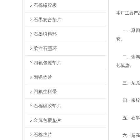
石棉橡胶板
本厂主要产
石墨复合垫片
一、聚四氟
石墨填料环
套。
柔性石墨环
二、金属缠
四氟包覆垫片
包氟垫。
陶瓷垫片
三、尼龙、
四氟生料带
四、橡胶密
石棉橡胶垫片
五、石墨系
金属包覆垫片
石棉垫片
六、超高分