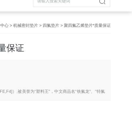
品中心
>
机械密封垫片
>
四氟垫片
> 聚四氟乙烯垫片*质量保证
量保证
TFE,F4]）,被美誉为“塑料王"，中文商品名“铁氟龙"、“特氟
“泰氟龙"等。