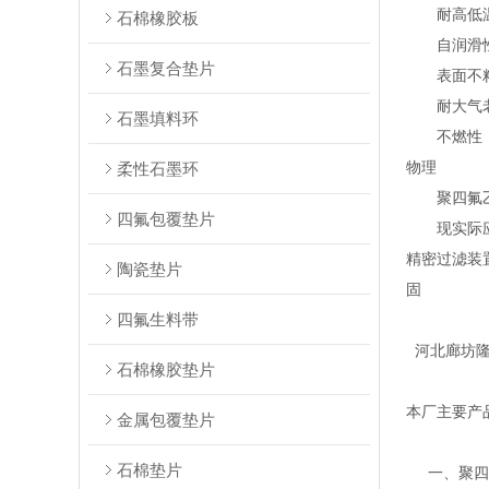
耐高低温性
石棉橡胶板
自润滑性：
石墨复合垫片
表面不粘性
耐大气老化
石墨填料环
不燃性：限
物理
柔性石墨环
聚四氟乙
四氟包覆垫片
现实际应用
精密过滤装
陶瓷垫片
固
四氟生料带
河北廊坊隆
石棉橡胶垫片
本厂主要产
金属包覆垫片
石棉垫片
一、聚四氟