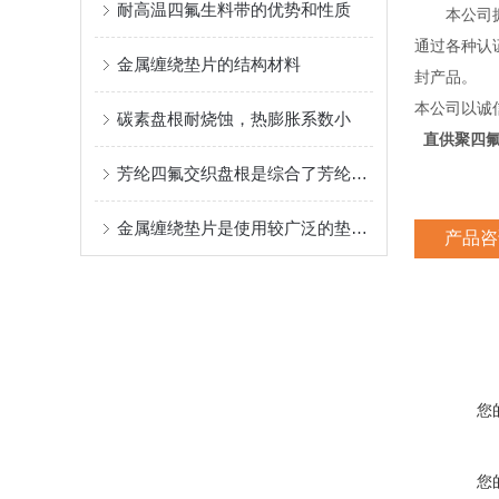
耐高温四氟生料带的优势和性质
本公司拥有
通过各种认证
金属缠绕垫片的结构材料
封产品。
本公司以诚
碳素盘根耐烧蚀，热膨胀系数小
直供聚四氟
芳纶四氟交织盘根是综合了芳纶纤维与黑四氟纤维的优良性能
金属缠绕垫片是使用较广泛的垫片之一
产品咨
您
您