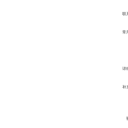
联
常
详
补