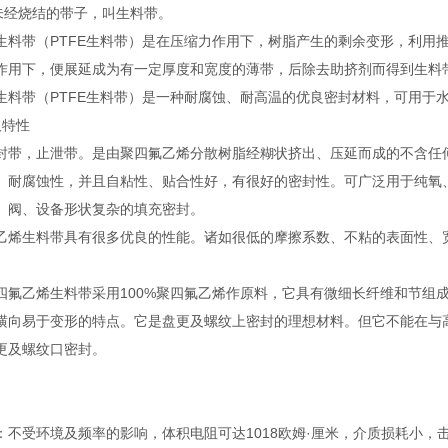
，未经烧结的带子，叫生料带。
生料带（PTFE生料带）是在压缩力作用下，树脂产生的剩余变形，利用
作用下，便展延成为有一定厚度和宽度的薄带，后除去助挤剂而得到生料
生料带（PTFE生料带）是一种耐腐蚀、耐高温的优良密封材料，可用于
及特性
，止泄带。是由聚四氟乙烯分散树脂经糊状挤出、压延而成的不含任何
、耐腐蚀性，并且自粘性、贴合性好，有很好的密封性。可广泛用于纯氧
、阀、设备形状复杂的填充密封。
生料带具有很多优良的性能。诸如很低的摩擦系数、不粘的表面性、宽广的
。
乙烯生料带采用100%聚四氟乙烯作原料，它具有微细长纤维和节组成
横向易于变形的特点。它是盘更及螺纹上密封的理想材料。但它不能在与
更及螺纹口密封。
受环境及频率的影响，体积电阻可达1018欧姆·厘米，介质损耗小，