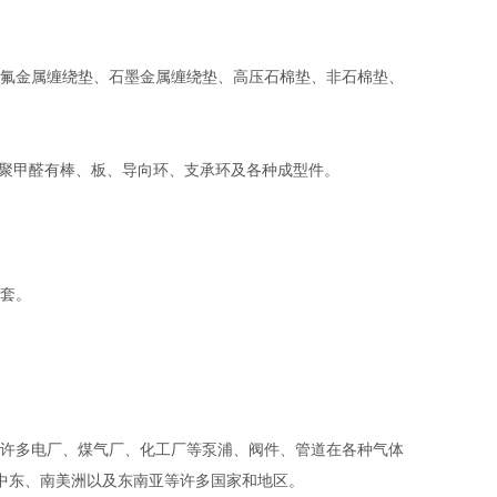
氟金属缠绕垫、石墨金属缠绕垫、高压石棉垫、非石棉垫、
。聚甲醛有棒、板、导向环、支承环及各种成型件。
套。
。
许多电厂、煤气厂、化工厂等泵浦、阀件、管道在各种气体
、中东、南美洲以及东南亚等许多国家和地区。