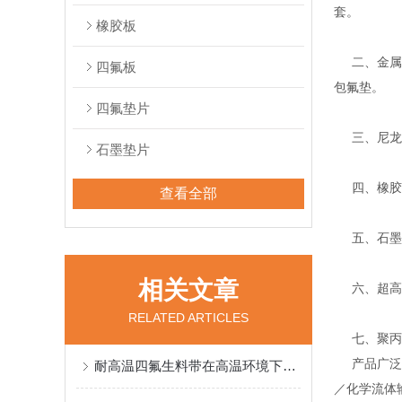
套。
橡胶板
二、金属缠
四氟板
包氟垫。
四氟垫片
三、尼龙、
石墨垫片
四、橡胶密
查看全部
五、石墨系
相关文章
六、超高分
RELATED ARTICLES
七、聚丙烯
产品广泛应
耐高温四氟生料带在高温环境下的使用效果分析
／化学流体