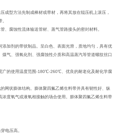
推压成型方法先制成棒材或带材，再将其放在辊压机上滚压，
带。
水管、腐蚀性流体输送管材、蒸气管路接头的密封材料。
添加剂的带状制品。呈白色、表面光滑，质地均匀，具有优
、煤气、强氧化剂、强腐蚀性介质和高温蒸汽等管道螺纹丝口
使用温度范围-180℃-260℃、优良的耐老化及耐化学腐
的网状膨体结构。膨体聚四氟乙烯生料带并具有韧性好、纵
高浓度氧气或液氧相接触的场合使用。膨体聚四氟乙烯生料带
击穿电压高。