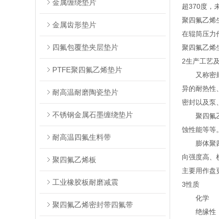
金属缠绕垫片
超370度
聚四氟乙烯
金属齿形垫片
在辊筒压力
四氟包覆垫夹层垫片
聚四氟乙烯
2生产工艺
PTFE聚四氟乙烯垫片
又称密封带
异的耐热性
耐高温耐磨陶瓷垫片
密封以及泵
不锈钢金属石墨缠绕垫片
聚四氟乙烯
蚀性能等等
耐高温四氟生料带
膨体聚四氟
向强度高、
聚四氟乙烯板
主要用作盘
工业橡胶板耐磨减震
3性质
化学
聚四氟乙烯密封带四氟带
绝缘性：不