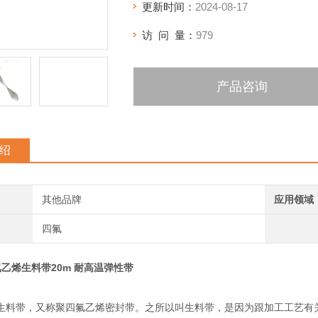
更新时间：
2024-08-17
访 问 量：
979
产品咨询
绍
其他品牌
应用领域
四氟
乙烯生料带20m 耐高温弹性带
生料带，又称聚四氟乙烯密封带。之所以叫生料带，是因为跟加工工艺有