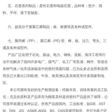
五、石墨系列制品：柔性石墨和电碳石墨，品种有：垫片、填
料、平环、液下泵轴套。
六、超高分子量聚乙烯制品：板、耐磨块及各种成型件。
七、聚丙烯（PP）、聚乙烯（PE):管、棒、板、法兰、弯头、三
通及各种成型件。
产品广泛应用于石化、炼油、电力、钢铁、造船、海洋工程等行
业不但解决了国内许多电厂、煤气厂、化工厂等泵浦、阀件、管道在
各种气体／化学流体输送中的密封泄露问题，已为众多企业所和选用
而且已大量出口到欧洲、中东、南美洲以及东南亚等许多国家和地
区。
本公司拥有良好的生产检测设备；经验丰富、训练有素的员工队
伍；充足的原料及产品库存为顾客及时提供密封产品提供了保障，公
司很早就通过各种认证。所有产品按国内、工业标准，如GB、AST
M、DIN、JIS、ASME-ANSI、BS、CNS等规范制造。并可为客户定