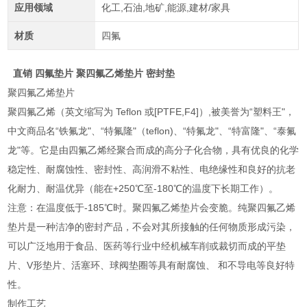
应用领域
化工,石油,地矿,能源,建材/家具
材质
四氟
直销 四氟垫片 聚四氟乙烯垫片 密封垫
聚四氟乙烯垫片
聚四氟乙烯（英文缩写为 Teflon 或[PTFE,F4]）,被美誉为“塑料王"，
中文商品名“铁氟龙"、“特氟隆"（teflon)、“特氟龙"、“特富隆"、“泰氟
龙"等。它是由四氟乙烯经聚合而成的高分子化合物，具有优良的化学
稳定性、耐腐蚀性、密封性、高润滑不粘性、电绝缘性和良好的抗老
化耐力、耐温优异（能在+250℃至-180℃的温度下长期工作）。
注意：在温度低于-185℃时。聚四氟乙烯垫片会变脆。纯聚四氟乙烯
垫片是一种洁净的密封产品，不会对其所接触的任何物质形成污染，
可以广泛地用于食品、医药等行业中经机械车削或裁切而成的平垫
片、V形垫片、活塞环、球阀垫圈等具有耐腐蚀、 和不导电等良好特
性。
制作工艺