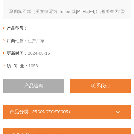
聚四氟乙烯（英文缩写为 Teflon 或[PTFE,F4]）,被美誉为“塑
料王"，中文商品名“铁氟龙"、“特氟隆"（teflon）、“特氟
龙"、“特富隆"、“泰氟龙"等。
产品型号：
厂商性质：
生产厂家
更新时间：
2024-08-16
访 问 量：
1053
产品咨询
联系我们
产品分类
PRODUCT CATEGORY