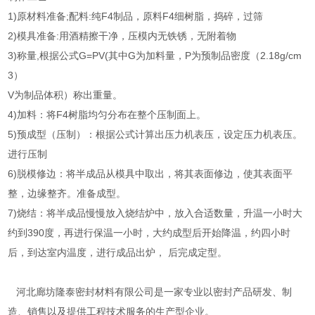
1)原材料准备;配料:纯F4制品，原料F4细树脂，捣碎，过筛
2)模具准备:用酒精擦干净，压模内无铁锈，无附着物
3)称量,根据公式G=PV(其中G为加料量，P为预制品密度（2.18g/cm
3）
V为制品体积）称出重量。
4)加料：将F4树脂均匀分布在整个压制面上。
5)预成型（压制）：根据公式计算出压力机表压，设定压力机表压。
进行压制
6)脱模修边：将半成品从模具中取出，将其表面修边，使其表面平
整，边缘整齐。准备成型。
7)烧结：将半成品慢慢放入烧结炉中，放入合适数量，升温一小时大
约到390度，再进行保温一小时，大约成型后开始降温，约四小时
后，到达室内温度，进行成品出炉， 后完成定型。
河北廊坊隆泰密封材料有限公司是一家专业以密封产品研发、制
造、销售以及提供工程技术服务的生产型企业。