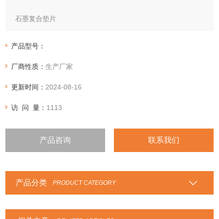
石墨复合垫片
石墨增强复合垫片 由各种石墨增强复合板切割或冲制而成，主
产品型号：
要用于各种腐蚀性、高低温介质中的法兰、观察孔壳盖、水位
厂商性质：
生产厂家
计封等部位的密封。
更新时间：
2024-08-16
访 问 量：
1113
产品咨询
联系我们
产品分类
PRODUCT CATEGORY