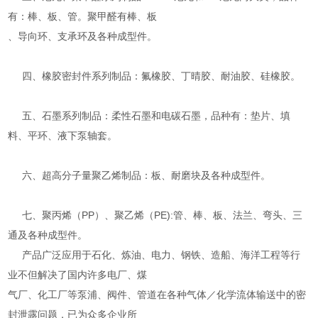
有：棒、板、管。聚甲醛有棒、板
、导向环、支承环及各种成型件。
四、橡胶密封件系列制品：氟橡胶、丁晴胶、耐油胶、硅橡胶。
五、石墨系列制品：柔性石墨和电碳石墨，品种有：垫片、填
料、平环、液下泵轴套。
六、超高分子量聚乙烯制品：板、耐磨块及各种成型件。
七、聚丙烯（PP）、聚乙烯（PE):管、棒、板、法兰、弯头、三
通及各种成型件。
产品广泛应用于石化、炼油、电力、钢铁、造船、海洋工程等行
业不但解决了国内许多电厂、煤
气厂、化工厂等泵浦、阀件、管道在各种气体／化学流体输送中的密
封泄露问题，已为众多企业所