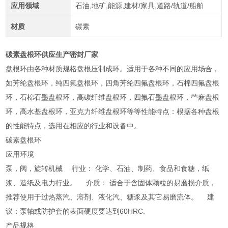
应用领域
石油,地矿,能源,建材/家具,道路/轨道/船舶
材质
碳素
碳素盘根环供应生产密封厂家
盘根环由各种材质规格盘根压制成环。适用于各种不同的应用场合，
如芳纶盘根环，纯四氟盘根环，四角芳纶四氟盘根环，石棉四氟盘根
环，石棉石墨盘根环，高碳纤维盘根环，四氟石墨盘根环，苎麻盘根
环，高水基盘根环，亚克力纤维盘根环等等性能特点：根据各种盘根
的性能特点，选用在相应的行业和设备中。
碳素盘根环
应用环境
泵，阀，旋转机械 行业： 化学、石油、制药、食品和食糖，纸
浆、造纸及电力行业。 介质： 适合于含固体颗粒的易磨损介质，
推荐使用于过热蒸汽、溶剂、液化汽、糖浆及其它易磨流体。 建
议：泵轴或防护套的表面硬度要达到60HRC.
产品规格