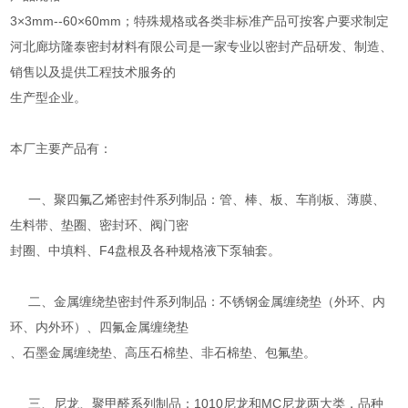
3×3mm--60×60mm；特殊规格或各类非标准产品可按客户要求制定
河北廊坊隆泰密封材料有限公司是一家专业以密封产品研发、制造、
销售以及提供工程技术服务的
生产型企业。
本厂主要产品有：
一、聚四氟乙烯密封件系列制品：管、棒、板、车削板、薄膜、
生料带、垫圈、密封环、阀门密
封圈、中填料、F4盘根及各种规格液下泵轴套。
二、金属缠绕垫密封件系列制品：不锈钢金属缠绕垫（外环、内
环、内外环）、四氟金属缠绕垫
、石墨金属缠绕垫、高压石棉垫、非石棉垫、包氟垫。
三、尼龙、聚甲醛系列制品：1010尼龙和MC尼龙两大类，品种