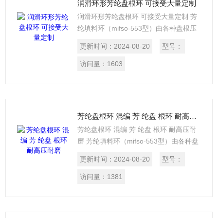
润滑环形芳纶盘根环 可接受大量定制
润滑环形芳纶盘根环 可接受大量定制 芳
纶填料环（mifso-553型）由各种盘根压
制成环。适用于各种不同的应用场合，如
更新时间：
2024-08-20
型号：
芳纶盘根环，纯四氟盘根环，四角芳纶四
氟盘根环，石棉四氟盘根环，石棉石墨盘
访问量：
1603
根环，高碳纤维盘根环，四氟石墨盘根
环，苎麻盘根环，高水基盘根环，亚克力
纤维盘根环等等性能特点：根据各种盘根
的性能特点，选用在相应的行业和设备中
芳纶盘根环 混编 芳 纶盘 根环 耐高压耐磨
芳纶盘根环 混编 芳 纶盘 根环 耐高压耐
磨 芳纶填料环（mifso-553型）由各种盘
根压制成环。适用于各种不同的应用场
更新时间：
2024-08-20
型号：
合，如芳纶盘根环，纯四氟盘根环，四角
芳纶四氟盘根环，石棉四氟盘根环，石棉
访问量：
1381
石墨盘根环，高碳纤维盘根环，四氟石墨
盘根环，苎麻盘根环，高水基盘根环，亚
克力纤维盘根环等等性能特点：根据各种