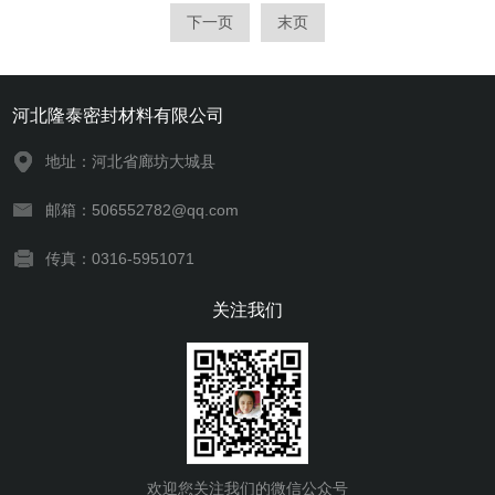
下一页
末页
河北隆泰密封材料有限公司
地址：河北省廊坊大城县
邮箱：506552782@qq.com
传真：0316-5951071
关注我们
欢迎您关注我们的微信公众号