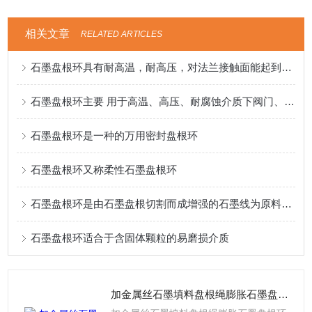
相关文章
RELATED ARTICLES
石墨盘根环具有耐高温，耐高压，对法兰接触面能起到润滑作用
石墨盘根环主要 用于高温、高压、耐腐蚀介质下阀门、泵、反应釜的密封
石墨盘根环是一种的万用密封盘根环
石墨盘根环又称柔性石墨盘根环
石墨盘根环是由石墨盘根切割而成增强的石墨线为原料精工编织而得。
石墨盘根环适合于含固体颗粒的易磨损介质
加金属丝石墨填料盘根绳膨胀石墨盘根环