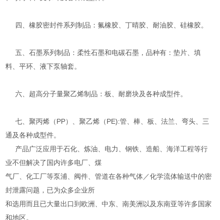
四、橡胶密封件系列制品：氟橡胶、丁晴胶、耐油胶、硅橡胶。
五、石墨系列制品：柔性石墨和电碳石墨，品种有：垫片、填
料、平环、液下泵轴套。
六、超高分子量聚乙烯制品：板、耐磨块及各种成型件。
七、聚丙烯（PP）、聚乙烯（PE):管、棒、板、法兰、弯头、三
通及各种成型件。
产品广泛应用于石化、炼油、电力、钢铁、造船、海洋工程等行
业不但解决了国内许多电厂、煤
气厂、化工厂等泵浦、阀件、管道在各种气体／化学流体输送中的密
封泄露问题，已为众多企业所
和选用而且已大量出口到欧洲、中东、南美洲以及东南亚等许多国家
和地区。