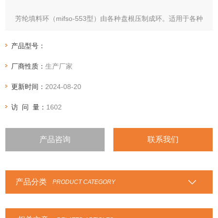
芳纶填料环（mifso-553型）由各种盘根压制成环。适用于各种
不同的应用场合，如芳纶盘根环，纯四氟盘根环，四角芳纶四
氟盘根环，石棉四氟盘根环，石棉石墨盘根环，高碳纤维盘根
产品型号：
环，四氟石墨盘根环，苎麻盘根环，高水基盘根环，亚克力纤
厂商性质：
生产厂家
维盘根环等等性能特点：根据各种盘根的性能特点，选用在相
应的行业和设备中
更新时间：
2024-08-20
访 问 量：
1602
产品咨询
联系我们
产品分类
PRODUCT CATEGORY