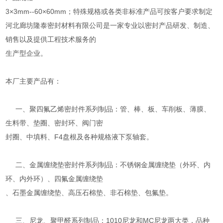
3×3mm--60×60mm；特殊规格或各类非标准产品可按客户要求制定
河北廊坊隆泰密封材料有限公司是一家专业以密封产品研发、制造、
销售以及提供工程技术服务的
生产型企业。
本厂主要产品有：
一、聚四氟乙烯密封件系列制品：管、棒、板、车削板、薄膜、
生料带、垫圈、密封环、阀门密
封圈、中填料、F4盘根及各种规格液下泵轴套。
二、金属缠绕垫密封件系列制品：不锈钢金属缠绕垫（外环、内
环、内外环）、四氟金属缠绕垫
、石墨金属缠绕垫、高压石棉垫、非石棉垫、包氟垫。
三、尼龙、聚甲醛系列制品：1010尼龙和MC尼龙两大类，品种