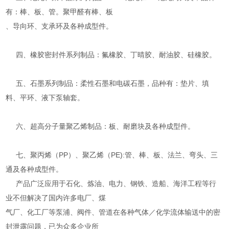
有：棒、板、管。聚甲醛有棒、板
、导向环、支承环及各种成型件。
四、橡胶密封件系列制品：氟橡胶、丁晴胶、耐油胶、硅橡胶。
五、石墨系列制品：柔性石墨和电碳石墨，品种有：垫片、填
料、平环、液下泵轴套。
六、超高分子量聚乙烯制品：板、耐磨块及各种成型件。
七、聚丙烯（PP）、聚乙烯（PE):管、棒、板、法兰、弯头、三
通及各种成型件。
产品广泛应用于石化、炼油、电力、钢铁、造船、海洋工程等行
业不但解决了国内许多电厂、煤
气厂、化工厂等泵浦、阀件、管道在各种气体／化学流体输送中的密
封泄露问题，已为众多企业所