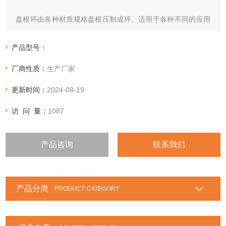
盘根环由各种材质规格盘根压制成环。适用于各种不同的应用
场合，如芳纶盘根环，纯四氟盘根环，四角芳纶四氟盘根环，
石棉四氟盘根环，石棉石墨盘根环，高碳纤维盘根环，四氟石
产品型号：
墨盘根环，苎麻盘根环，高水基盘根环，亚克力纤维盘根环等
厂商性质：
生产厂家
等性能特点：根据各种盘根的性能特点，选用在相应的行业和
设备中。
更新时间：
2024-08-19
访 问 量：
1087
产品咨询
联系我们
产品分类
PRODUCT CATEGORY