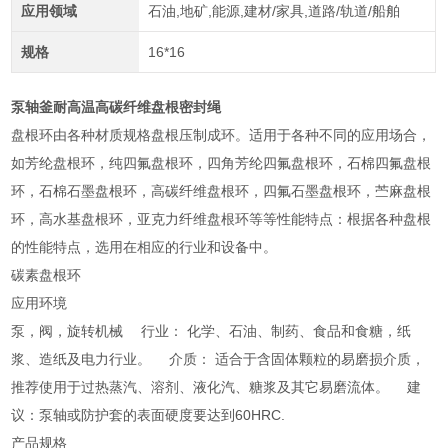
应用领域
石油,地矿,能源,建材/家具,道路/轨道/船舶
规格
16*16
泵轴釜耐高温高碳纤维盘根密封绳
盘根环由各种材质规格盘根压制成环。适用于各种不同的应用场合，
如芳纶盘根环，纯四氟盘根环，四角芳纶四氟盘根环，石棉四氟盘根
环，石棉石墨盘根环，高碳纤维盘根环，四氟石墨盘根环，苎麻盘根
环，高水基盘根环，亚克力纤维盘根环等等性能特点：根据各种盘根
的性能特点，选用在相应的行业和设备中。
碳素盘根环
应用环境
泵，阀，旋转机械 行业： 化学、石油、制药、食品和食糖，纸
浆、造纸及电力行业。 介质： 适合于含固体颗粒的易磨损介质，
推荐使用于过热蒸汽、溶剂、液化汽、糖浆及其它易磨流体。 建
议：泵轴或防护套的表面硬度要达到60HRC.
产品规格