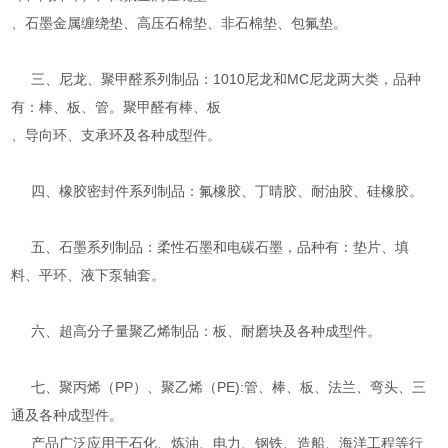
、石墨金属缠绕垫、高压石棉垫、非石棉垫、包氟垫。
三、尼龙、聚甲醛系列制品：1010尼龙和MC尼龙两大类，品种
有：棒、板、管。聚甲醛有棒、板
、导向环、支承环及各种成型件。
四、橡胶密封件系列制品：氟橡胶、丁晴胶、耐油胶、硅橡胶。
五、石墨系列制品：柔性石墨和电碳石墨，品种有：垫片、填
料、平环、液下泵轴套。
六、超高分子量聚乙烯制品：板、耐磨块及各种成型件。
七、聚丙烯（PP）、聚乙烯（PE):管、棒、板、法兰、弯头、三
通及各种成型件。
产品广泛应用于石化、炼油、电力、钢铁、造船、海洋工程等行