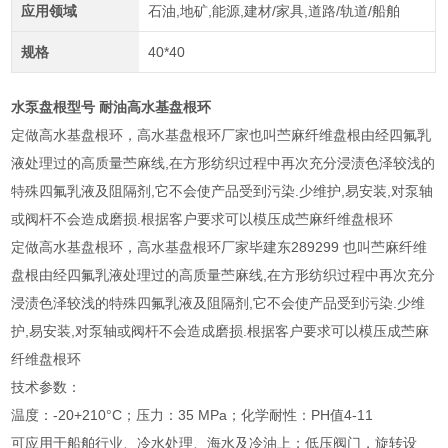
应用领域
石油,地矿,能源,建材/家具,道路/轨道/船舶
规格
40*40
水泵盘根型号 耐油高水基盘根环
定做高水基盘根环，高水基盘根环厂家也叫苎麻纤维盘根由经四氟乳
液处理过的高质量苎麻线,在方形纺织过程中再次充分浸渍色泽较浅的
特殊四氟乳液及阻隔剂,它不会使产品受到污染.少维护,易安装,对泵轴
或阀杆不会造成磨损.根据客户要求可以模压成苎麻纤维盘根环
定做高水基盘根环，高水基盘根环厂家毕建东289299 也叫苎麻纤维
盘根由经四氟乳液处理过的高质量苎麻线,在方形纺织过程中再次充分
浸渍色泽较浅的特殊四氟乳液及阻隔剂,它不会使产品受到污染.少维
护,易安装,对泵轴或阀杆不会造成磨损.根据客户要求可以模压成苎麻
纤维盘根环
技术参数：
温度：-20+210°C；压力：35 MPa；化学耐性：PH值4-11
可应用于船舶行业、冷水处理、海水及冷油上；低压阀门，旋转设