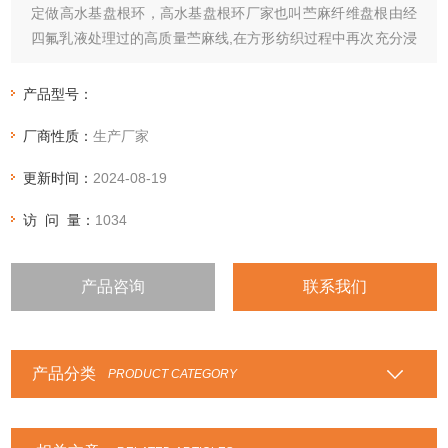
定做高水基盘根环，高水基盘根环厂家也叫苎麻纤维盘根由经
四氟乳液处理过的高质量苎麻线,在方形纺织过程中再次充分浸
渍色泽较浅的特殊四氟乳液及阻隔剂,它不会使产品受到污染.
少维护,易安装,对泵轴或阀杆不会造成磨损.根据客户要求可以
产品型号：
模压成苎麻纤维盘根环
厂商性质：
生产厂家
更新时间：
2024-08-19
访 问 量：
1034
产品咨询
联系我们
产品分类
PRODUCT CATEGORY