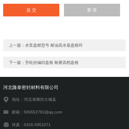
上一篇：
水泵盘根型号 耐油高水基盘根环
下一篇：
芳纶丝编织盘根 耐磨高档盘根
河北隆泰密封材料有限公司
地址：河北省廊坊大城县
邮箱：506552782@qq.com
传真：0316-5951071