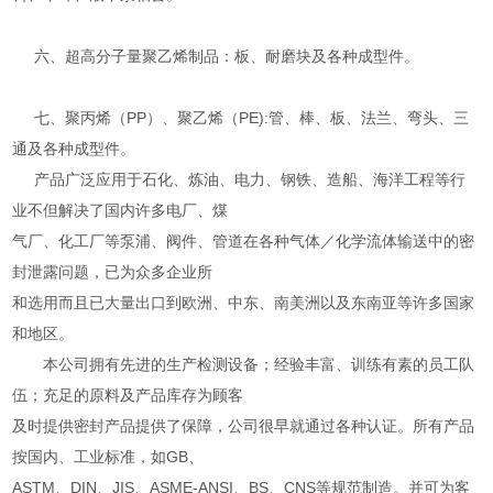
六、超高分子量聚乙烯制品：板、耐磨块及各种成型件。
七、聚丙烯（PP）、聚乙烯（PE):管、棒、板、法兰、弯头、三
通及各种成型件。
产品广泛应用于石化、炼油、电力、钢铁、造船、海洋工程等行
业不但解决了国内许多电厂、煤
气厂、化工厂等泵浦、阀件、管道在各种气体／化学流体输送中的密
封泄露问题，已为众多企业所
和选用而且已大量出口到欧洲、中东、南美洲以及东南亚等许多国家
和地区。
本公司拥有先进的生产检测设备；经验丰富、训练有素的员工队
伍；充足的原料及产品库存为顾客
及时提供密封产品提供了保障，公司很早就通过各种认证。所有产品
按国内、工业标准，如GB、
ASTM、DIN、JIS、ASME-ANSI、BS、CNS等规范制造。并可为客