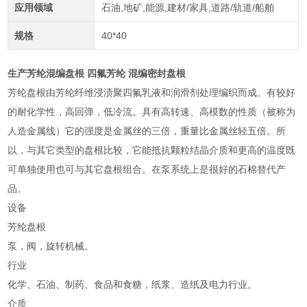
应用领域
石油,地矿,能源,建材/家具,道路/轨道/船舶
规格
40*40
生产芳纶混编盘根 四氟芳纶 混编密封盘根
芳纶盘根由芳纶纤维浸渍聚四氟乳液和润滑剂处理编织而成。有较好
的耐化学性，高回弹，低冷流。具有高转速、高模数的性质（被称为
人造金属线）它的强度是金属丝的三倍，重量比金属丝轻五倍。所
以，与其它类型的盘根比较，它能抵抗颗粒结晶介质和更高的温度既
可单独使用也可与其它盘根组合。在泵系统上是很好的石棉替代产
品。
设备
芳纶盘根
泵，阀，旋转机械。
行业
化学、石油、制药、食品和食糖，纸浆、造纸及电力行业。
介质