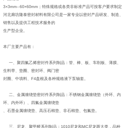
3×3mm--60×60mm；特殊规格或各类非标准产品可按客户要求制定
河北廊坊隆泰密封材料有限公司是一家专业以密封产品研发、制造、
销售以及提供工程技术服务的
生产型企业。
本厂主要产品有：
一、聚四氟乙烯密封件系列制品：管、棒、板、车削板、薄膜、
生料带、垫圈、密封环、阀门密
封圈、中填料、F4盘根及各种规格液下泵轴套。
二、金属缠绕垫密封件系列制品：不锈钢金属缠绕垫（外环、内
环、内外环）、四氟金属缠绕垫
、石墨金属缠绕垫、高压石棉垫、非石棉垫、包氟垫。
三、尼龙、聚甲醛系列制品：1010尼龙和MC尼龙两大类，品种