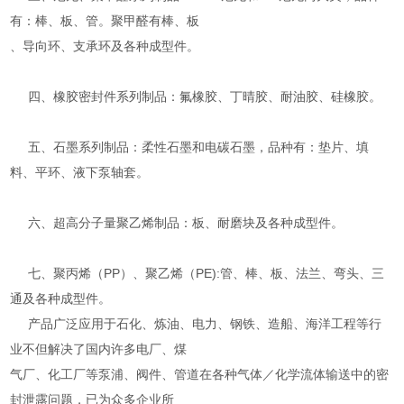
有：棒、板、管。聚甲醛有棒、板
、导向环、支承环及各种成型件。
四、橡胶密封件系列制品：氟橡胶、丁晴胶、耐油胶、硅橡胶。
五、石墨系列制品：柔性石墨和电碳石墨，品种有：垫片、填
料、平环、液下泵轴套。
六、超高分子量聚乙烯制品：板、耐磨块及各种成型件。
七、聚丙烯（PP）、聚乙烯（PE):管、棒、板、法兰、弯头、三
通及各种成型件。
产品广泛应用于石化、炼油、电力、钢铁、造船、海洋工程等行
业不但解决了国内许多电厂、煤
气厂、化工厂等泵浦、阀件、管道在各种气体／化学流体输送中的密
封泄露问题，已为众多企业所