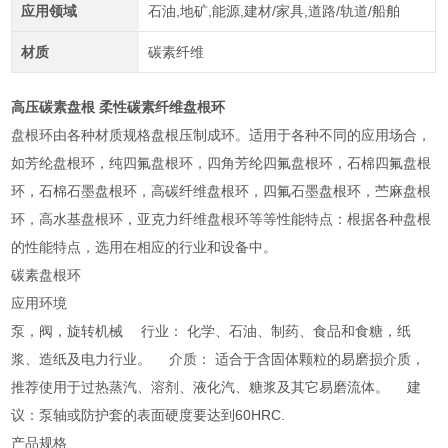
应用领域
石油,地矿,能源,建材/家具,道路/轨道/船舶
材质
碳素纤维
高压碳素盘根 柔性碳素纤维盘根环
盘根环由各种材质规格盘根压制成环。适用于各种不同的应用场合，
如芳纶盘根环，纯四氟盘根环，四角芳纶四氟盘根环，石棉四氟盘根
环，石棉石墨盘根环，高碳纤维盘根环，四氟石墨盘根环，苎麻盘根
环，高水基盘根环，亚克力纤维盘根环等等性能特点：根据各种盘根
的性能特点，选用在相应的行业和设备中。
碳素盘根环
应用环境
泵，阀，旋转机械 行业： 化学、石油、制药、食品和食糖，纸
浆、造纸及电力行业。 介质： 适合于含固体颗粒的易磨损介质，
推荐使用于过热蒸汽、溶剂、液化汽、糖浆及其它易磨流体。 建
议：泵轴或防护套的表面硬度要达到60HRC.
产品规格