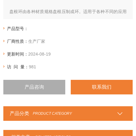
盘根环由各种材质规格盘根压制成环。适用于各种不同的应用
场合，如芳纶盘根环，纯四氟盘根环，四角芳纶四氟盘根环，
石棉四氟盘根环，石棉石墨盘根环，高碳纤维盘根环，四氟石
产品型号：
墨盘根环，苎麻盘根环
厂商性质：
生产厂家
更新时间：
2024-08-19
访 问 量：
981
产品咨询
联系我们
产品分类
PRODUCT CATEGORY