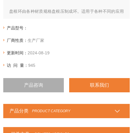
盘根环由各种材质规格盘根压制成环。适用于各种不同的应用
场合，如芳纶盘根环，纯四氟盘根环，四角芳纶四氟盘根环，
石棉四氟盘根环，石棉石墨盘根环，高碳纤维盘根环，四氟石
产品型号：
墨盘根环，苎麻盘根环
厂商性质：
生产厂家
更新时间：
2024-08-19
访 问 量：
945
产品咨询
联系我们
产品分类
PRODUCT CATEGORY