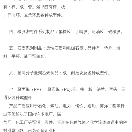
有：棒、板、管。聚甲醛有棒、板
、导向环、支承环及各种成型件。
四、橡胶密封件系列制品：氟橡胶、丁晴胶、耐油胶、硅橡胶。
五、石墨系列制品：柔性石墨和电碳石墨，品种有：垫片、填
料、平环、液下泵轴套。
六、超高分子量聚乙烯制品：板、耐磨块及各种成型件。
七、聚丙烯（PP）、聚乙烯（PE):管、棒、板、法兰、弯头、三
通及各种成型件。
产品广泛应用于石化、炼油、电力、钢铁、造船、海洋工程等行
业不但解决了国内许多电厂、煤
气厂、化工厂等泵浦、阀件、管道在各种气体／化学流体输送中的密
封泄露问题，已为众多企业所