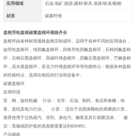
应用领域
石油,地矿,能源,建材/家具,道路/轨道/船舶
材质
碳素纤维
盘根芳纶盘根碳素盘根环规格齐全
盘根环由各种材质规格盘根压制成环。适用于各种不同的应用场合，
如芳纶盘根环，纯四氟盘根环，四角芳纶四氟盘根环，石棉四氟盘根
环，石棉石墨盘根环，高碳纤维盘根环，四氟石墨盘根环，苎麻盘根
环，高水基盘根环，亚克力纤维盘根环等等性能特点：根据各种盘根
的性能特点，选用在相应的行业和设备中。
碳素盘根环
应用环境
泵，阀，旋转机械 行业： 化学、石油、制药、食品和食糖，纸
浆、造纸及电力行业。 介质： 适合于含固体颗粒的易磨损介质，
推荐使用于过热蒸汽、溶剂、液化汽、糖浆及其它易磨流体。 建
议：泵轴或防护套的表面硬度要达到60HRC.
产品规格