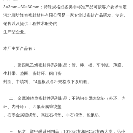
3×3mm--60×60mm；特殊规格或各类非标准产品可按客户要求制定
河北廊坊隆泰密封材料有限公司是一家专业以密封产品研发、制造、
销售以及提供工程技术服务的
生产型企业。
本厂主要产品有：
一、聚四氟乙烯密封件系列制品：管、棒、板、车削板、薄膜、
生料带、垫圈、密封环、阀门密
封圈、中填料、F4盘根及各种规格液下泵轴套。
二、金属缠绕垫密封件系列制品：不锈钢金属缠绕垫（外环、内
环、内外环）、四氟金属缠绕垫
、石墨金属缠绕垫、高压石棉垫、非石棉垫、包氟垫。
三、尼龙、聚甲醛系列制品：1010尼龙和MC尼龙两大类，品种