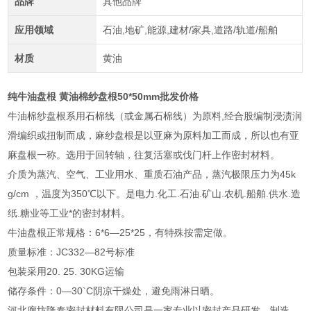
品牌
其他品牌
应用领域
石油,地矿,能源,建材/家具,道路/轨道/船舶
材质
黄油
纯牛油盘根 黄油棉纱盘根50*50mm批发价格
牛油棉纱盘根系用石棉线（或金属石棉线）为原料,经合股编制浸渍润
滑编织或扭制而成，麻纱盘根是以亚麻为原料加工而成，所以也有亚
麻盘根一称。选用于回转轴，往复活塞或伐门杆上作密封材料。
介质为蒸汽、空气、工业用水、重质石油产品，蒸汽极限压力为45k
g/cm ，温度为350℃以下。是电力.化工.石油.矿山.农机.船舶.供水.造
纸.糖业等工业*的密封材料。
牛油盘根正常规格：6*6—25*25，有特殊按需定做。
质量标准：JC332—82号标准
包装采用20. 25. 30KG运输
储存条件：0—30`C阴凉干燥处，避免雨淋日晒。
河北廊坊隆泰密封材料有限公司是一家专业以密封产品研发、制造、