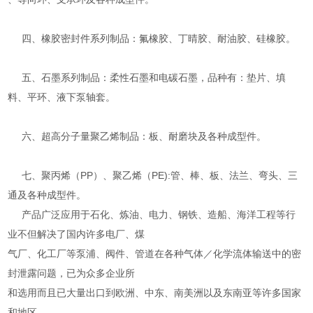
四、橡胶密封件系列制品：氟橡胶、丁晴胶、耐油胶、硅橡胶。
五、石墨系列制品：柔性石墨和电碳石墨，品种有：垫片、填
料、平环、液下泵轴套。
六、超高分子量聚乙烯制品：板、耐磨块及各种成型件。
七、聚丙烯（PP）、聚乙烯（PE):管、棒、板、法兰、弯头、三
通及各种成型件。
产品广泛应用于石化、炼油、电力、钢铁、造船、海洋工程等行
业不但解决了国内许多电厂、煤
气厂、化工厂等泵浦、阀件、管道在各种气体／化学流体输送中的密
封泄露问题，已为众多企业所
和选用而且已大量出口到欧洲、中东、南美洲以及东南亚等许多国家
和地区。