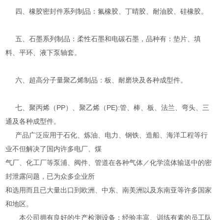
四、橡胶密封件系列制品：氟橡胶、丁晴胶、耐油胶、硅橡胶。
五、石墨系列制品：柔性石墨和电碳石墨，品种有：垫片、填
料、平环、液下泵轴套。
六、超高分子量聚乙烯制品：板、耐磨块及各种成型件。
七、聚丙烯（PP）、聚乙烯（PE):管、棒、板、法兰、弯头、三
通及各种成型件。
产品广泛应用于石化、炼油、电力、钢铁、造船、海洋工程等行
业不但解决了国内许多电厂、煤
气厂、化工厂等泵浦、阀件、管道在各种气体／化学流体输送中的密
封泄露问题，已为众多企业所
和选用而且已大量出口到欧洲、中东、南美洲以及东南亚等许多国家
和地区。
本公司拥有良好的生产检测设备；经验丰富、训练有素的员工队