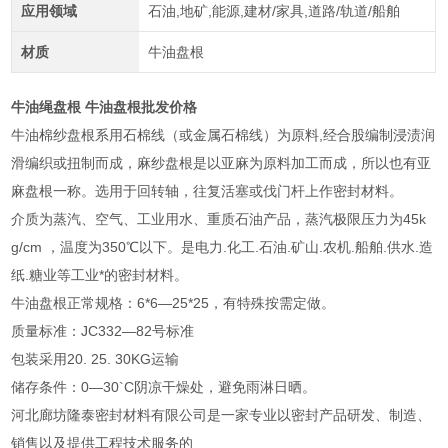
应用领域
石油,地矿,能源,建材/家具,道路/轨道/船舶
材质
牛油盘根
牛油绳盘根 牛油盘根批发价格
牛油棉纱盘根系用石棉线（或金属石棉线）为原料,经合股编制浸渍润
滑编织或扭制而成，麻纱盘根是以亚麻为原料加工而成，所以也有亚
麻盘根一称。选用于回转轴，往复活塞或伐门杆上作密封材料。
介质为蒸汽、空气、工业用水、重质石油产品，蒸汽极限压力为45k
g/cm ，温度为350℃以下。是电力.化工.石油.矿山.农机.船舶.供水.造
纸.糖业等工业*的密封材料。
牛油盘根正常规格：6*6—25*25，有特殊按需定做。
质量标准：JC332—82号标准
包装采用20. 25. 30KG运输
储存条件：0—30`C阴凉干燥处，避免雨淋日晒。
河北廊坊隆泰密封材料有限公司是一家专业以密封产品研发、制造、
销售以及提供工程技术服务的