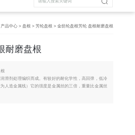
>
产品中心
>
盘根
>
芳纶盘根
> 金纺纶盘根芳纶 盘根耐磨盘根
根耐磨盘根
盘根
和润滑剂处理编织而成。有较好的耐化学性，高回弹，低冷
称为人造金属线）它的强度是金属丝的三倍，重量比金属丝