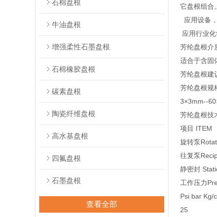
石棉盘根
它盘根组合
应用设备，
牛油盘根
应用行业化
增强柔性石墨盘根
芳纶盘根介
适合于含固
石棉橡胶盘根
芳纶盘根建
芳纶盘根规
碳素盘根
3×3mm-
陶瓷纤维盘根
芳纶盘根技
项目 ITEM
高水基盘根
旋转泵Rotat
往复泵Recipr
四氟盘根
静密封 Stati
石墨盘根
工作压力Pres
Psi bar Kg/
查看全部
25