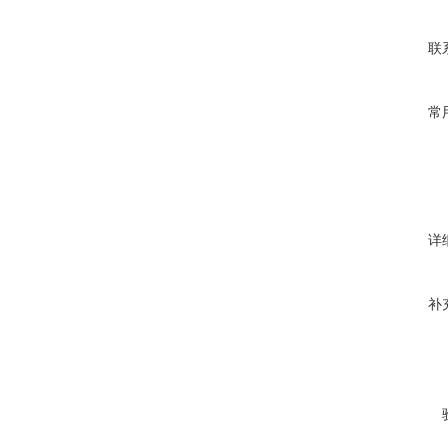
联
常
详
补