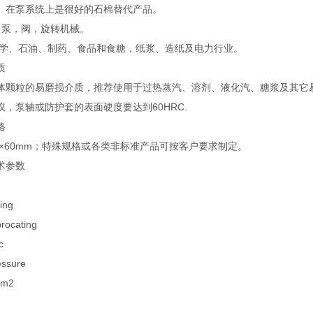
。在泵系统上是很好的石棉替代产品。
泵，阀，旋转机械。
学、石油、制药、食品和食糖，纸浆、造纸及电力行业。
质
体颗粒的易磨损介质，推荐使用于过热蒸汽、溶剂、液化汽、糖浆及其它
议，泵轴或防护套的表面硬度要达到60HRC.
格
-60×60mm；特殊规格或各类非标准产品可按客户要求制定。
术参数
ing
ocating
c
sure
cm2