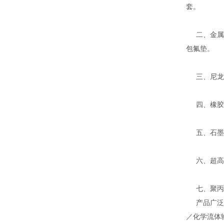
套。
二、金属缠
包氟垫。
三、尼龙、
四、橡胶密
五、石墨系
六、超高分
七、聚丙烯
产品广泛应
／化学流体