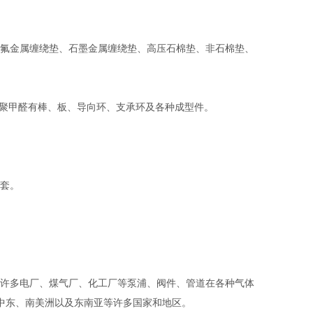
氟金属缠绕垫、石墨金属缠绕垫、高压石棉垫、非石棉垫、
。聚甲醛有棒、板、导向环、支承环及各种成型件。
套。
。
许多电厂、煤气厂、化工厂等泵浦、阀件、管道在各种气体
、中东、南美洲以及东南亚等许多国家和地区。