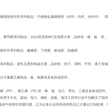
绕垫密封件系列制品：不锈钢金属缠绕垫（外环、内环、内外环）、四
聚甲醛系列制品：1010尼龙和MC尼龙两大类，品种有：棒、板、管
封件系列制品：氟橡胶、丁晴胶、耐油胶、硅橡胶。
列制品：柔性石墨和电碳石墨，品种有：垫片、填料、平环、液下泵轴
子量聚乙烯制品：板、耐磨块及各种成型件。
（PP）、聚乙烯（PE):管、棒、板、法兰、弯头、三通及各种成型件
用于石化、炼油、电力、钢铁、造船、海洋工程等行业不但解决了国内
输送中的密封泄露问题，已为众多企业所和选用而且已大量出口到欧洲