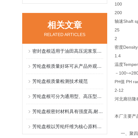
100
200
轴速Shaft s
相关文章
25
RELATED ARTICLES
2
密度Density
密封盘根适用于油田高压泥浆泵，煤矿井下液压支架的盘根
1.4
温度Tempera
芳纶盘根质量好坏可从产品外观材质尺寸精度性能和品牌来入手
－100~+28
芳纶盘根质量检测技术规范
PH值 PH ra
2-12
芳纶盘根可分为通用型、高压型及耐腐蚀型三大类别
河北廊坊隆
芳纶盘根密封材料具有强度高,耐磨耗性好
本厂主要产
芳纶盘根以芳纶纤维为核心原料，通过特殊编织工艺形成致密结构
一、聚四氟