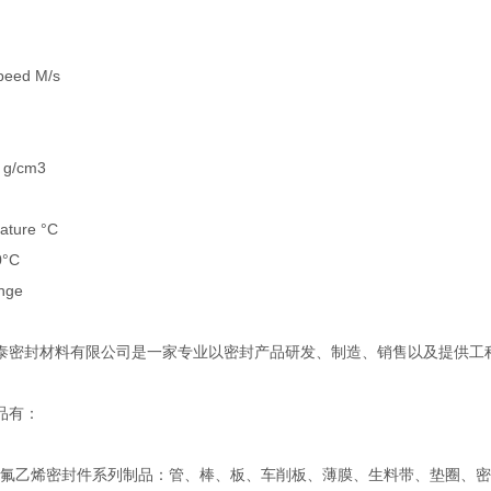
peed M/s
 g/cm3
ture °C
0°C
nge
泰密封材料有限公司是一家专业以密封产品研发、制造、销售以及提供工
品有：
乙烯密封件系列制品：管、棒、板、车削板、薄膜、生料带、垫圈、密封