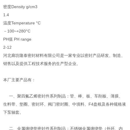
密度Density g/cm3
1.4
温度Temperature °C
－100~+280°C
PH值 PH range
2-12
河北廊坊隆泰密封材料有限公司是一家专业以密封产品研发、制造、
销售以及提供工程技术服务的生产型企业。
本厂主要产品有：
一、聚四氟乙烯密封件系列制品：管、棒、板、车削板、薄膜、
生料带、垫圈、密封环、阀门密封圈、中填料、F4盘根及各种规格液
下泵轴套。
二、金属缠绕垫密封件系列制品：不锈钢金属缠绕垫（外环、内