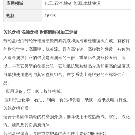
应用领域
化工,石油,地矿,能源,建材/家具
规格
16*16
芳纶盘根 混编盘根 耐磨耐酸碱加工定做
芳纶盘根由芳纶纤维浸渍聚四氟乳液和润滑剂处理编织而成。有较好
的耐化学性，高回弹，低冷流。具有高转速、高模数的性质（被称为
人造金属线）它的强度是金属丝的三倍，重量比金属丝轻五倍。所
以，与其它类型的盘根比较，它能抵抗颗粒结晶介质和更高的温度既
可单独使用也可与其它盘根组合。在泵系统上是很好的石棉替代产
品。
应用设备，泵，阀，旋转机械。
应用行业化学、石油、制药、食品和食糖，纸浆、造纸及电力行业。
芳纶盘根介质
适合于含固体颗粒的易磨损介质，推荐使用于过热蒸汽、溶剂、液化
汽、糖浆及其它易磨流体。
芳纶盘根建议，泵轴或防护套的表面硬度要达到60HRC.