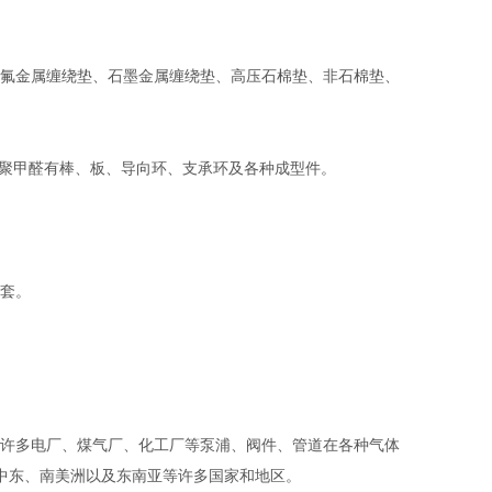
氟金属缠绕垫、石墨金属缠绕垫、高压石棉垫、非石棉垫、
。聚甲醛有棒、板、导向环、支承环及各种成型件。
套。
。
许多电厂、煤气厂、化工厂等泵浦、阀件、管道在各种气体
、中东、南美洲以及东南亚等许多国家和地区。