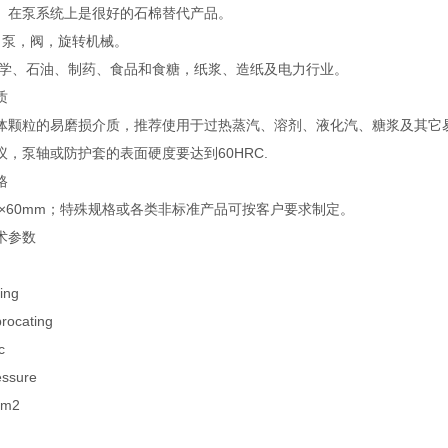
。在泵系统上是很好的石棉替代产品。
泵，阀，旋转机械。
学、石油、制药、食品和食糖，纸浆、造纸及电力行业。
质
体颗粒的易磨损介质，推荐使用于过热蒸汽、溶剂、液化汽、糖浆及其它
议，泵轴或防护套的表面硬度要达到60HRC.
格
-60×60mm；特殊规格或各类非标准产品可按客户要求制定。
术参数
ing
ocating
c
sure
cm2