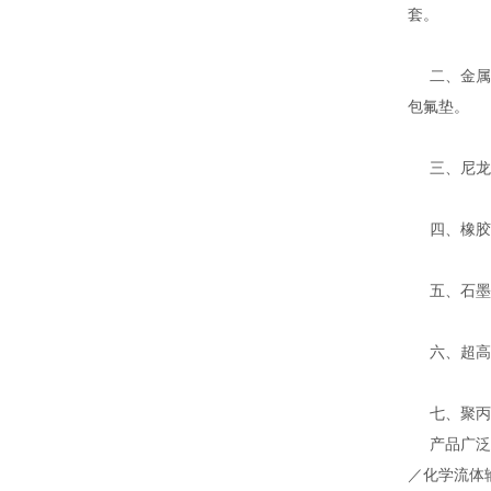
套。
二、金属缠
包氟垫。
三、尼龙、
四、橡胶密
五、石墨系
六、超高分
七、聚丙烯
产品广泛应
／化学流体