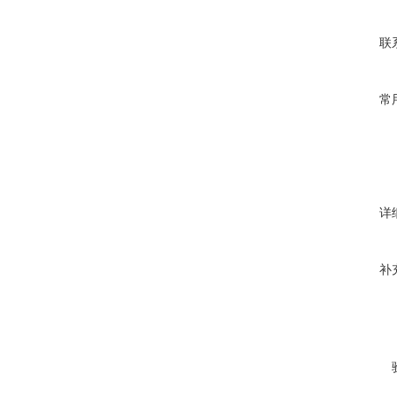
联
常
详
补