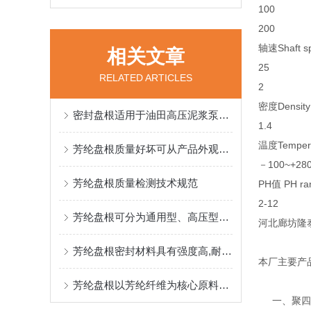
100
200
轴速Shaft s
相关文章
25
RELATED ARTICLES
2
密度Density
密封盘根适用于油田高压泥浆泵，煤矿井下液压支架的盘根
1.4
温度Tempera
芳纶盘根质量好坏可从产品外观材质尺寸精度性能和品牌来入手
－100~+28
芳纶盘根质量检测技术规范
PH值 PH ra
2-12
芳纶盘根可分为通用型、高压型及耐腐蚀型三大类别
河北廊坊隆
芳纶盘根密封材料具有强度高,耐磨耗性好
本厂主要产
芳纶盘根以芳纶纤维为核心原料，通过特殊编织工艺形成致密结构
一、聚四氟