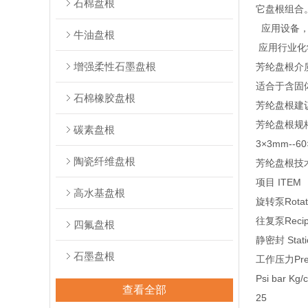
石棉盘根
它盘根组合
应用设备，
牛油盘根
应用行业化
增强柔性石墨盘根
芳纶盘根介
适合于含固
石棉橡胶盘根
芳纶盘根建
芳纶盘根规
碳素盘根
3×3mm-
陶瓷纤维盘根
芳纶盘根技
项目 ITEM
高水基盘根
旋转泵Rotat
往复泵Recipr
四氟盘根
静密封 Stati
石墨盘根
工作压力Pres
Psi bar Kg/
查看全部
25