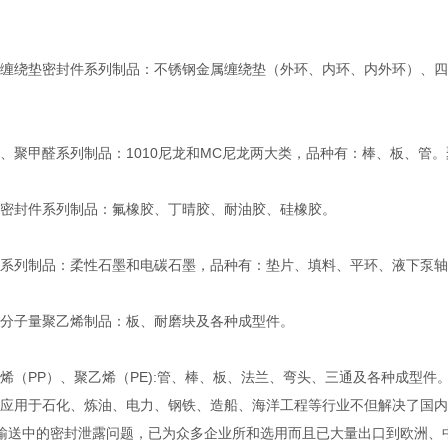
绕垫密封件系列制品：不锈钢金属缠绕垫（外环、内环、内外环）、四
聚甲醛系列制品：1010尼龙和MC尼龙两大类，品种有：棒、板、管
封件系列制品：氟橡胶、丁晴胶、耐油胶、硅橡胶。
列制品：柔性石墨和电碳石墨，品种有：垫片、填料、平环、液下泵轴
子量聚乙烯制品：板、耐磨块及各种成型件。
（PP）、聚乙烯（PE):管、棒、板、法兰、弯头、三通及各种成型件
用于石化、炼油、电力、钢铁、造船、海洋工程等行业不但解决了国内
输送中的密封泄露问题，已为众多企业所和选用而且已大量出口到欧洲