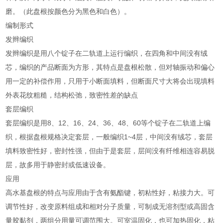
磨。（此盘根按颜色分为黑色和白色）。
编制形式
发辫编织
发辫编织是用八个锭子在二轨道上运行编织，在四角和中间没有绒
芯，编织的产品断面为方形，其特点是盘根松散，但对轴振动和偏心
用一定的补偿作用，只用于小断面填料，但断面尺寸大将会出现填料
外表花纹粗糙，结构松弛，致密性差的缺点
套层编织
套层编织是用8、12、16、24、36、48、60等个锭子在二轨道上编
织，根据盘根规格决定套层，一般编织1~4层，中间没有绒芯，套层
填料致密性好，密封性强，但由于是套层，层间没有纤维相连容易脱
层，故多用于静密封或低速设备。
应用
高水基盘根的特点与应用由于含有氨酯键，初粘性好，粘接力大。可
调节性好，改变原料组成和相对分子质量，可制成无溶剂型或高固含
量胶黏剂，两组分用量可调范围大。可室温固化，也可加热固化，粘