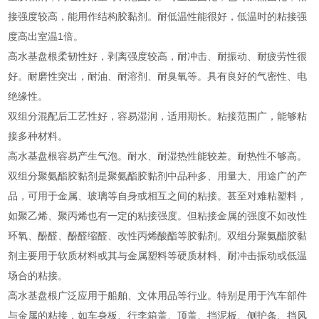
接强度较高，能用作结构胶黏剂。耐低温性能很好，低温时的粘接强
度高出室温1倍。
高水基盘根柔韧性好，剥离强度较高，耐冲击、耐振动、耐疲劳性很
好。耐磨性突出，耐油、耐溶剂、耐臭氧等。具有良好的气密性、电
绝缘性。
双组分混配后工艺性好，容易湿润，适用期长。粘接范围广，能够粘
接多种材料。
高水基盘根容易产生气泡。耐水、耐湿热性能较差。耐热性不够高。
双组分聚氨酯胶黏剂是聚氨酯胶黏剂中品种多、用量大、用途广的产
品，可用于金属、玻璃等自身或相互之间的粘接。甚至对难粘塑料，
如聚乙烯、聚丙烯也有一定的粘接强度。但粘接金属的强度不如改性
环氧、酚醛、酚醛缩醛、改性丙烯酸酯等胶黏剂。双组分聚氨酯胶黏
剂主要用于软质材料或其与金属塑料等硬质材料、耐冲击振动或低温
场合的粘接。
高水基盘根广泛应用于船舶、文体用品等行业。特别是用于汽车部件
与金属的粘接，如车身板、行李箱盖、顶盖、挡泥板、侧护条、挡风