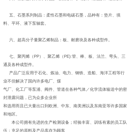
五、石墨系列制品：柔性石墨和电碳石墨，品种有：垫片、填
料、平环、液下泵轴套。
六、超高分子量聚乙烯制品：板、耐磨块及各种成型件。
七、聚丙烯（PP）、聚乙烯（PE):管、棒、板、法兰、弯头、三
通及各种成型件。
产品广泛应用于石化、炼油、电力、钢铁、造船、海洋工程等行
业不但解决了国内许多电厂、煤
气厂、化工厂等泵浦、阀件、管道在各种气体／化学流体输送中的密
封泄露问题，已为众多企业所
和选用而且已大量出口到欧洲、中东、南美洲以及东南亚等许多国家
和地区。
本公司拥有先进的生产检测设备；经验丰富、训练有素的员工队
伍；充足的原料及产品库存为顾客