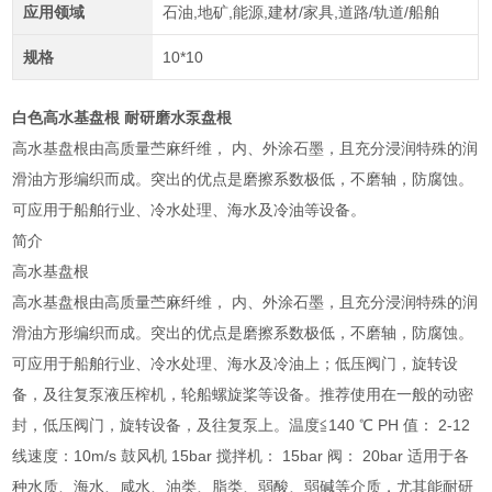
应用领域
石油,地矿,能源,建材/家具,道路/轨道/船舶
规格
10*10
白色高水基盘根 耐研磨水泵盘根
高水基盘根由高质量苎麻纤维， 内、外涂石墨，且充分浸润特殊的润
滑油方形编织而成。突出的优点是磨擦系数极低，不磨轴，防腐蚀。
可应用于船舶行业、冷水处理、海水及冷油等设备。
简介
高水基盘根
高水基盘根由高质量苎麻纤维， 内、外涂石墨，且充分浸润特殊的润
滑油方形编织而成。突出的优点是磨擦系数极低，不磨轴，防腐蚀。
可应用于船舶行业、冷水处理、海水及冷油上；低压阀门，旋转设
备，及往复泵液压榨机，轮船螺旋桨等设备。推荐使用在一般的动密
封，低压阀门，旋转设备，及往复泵上。温度≦140 ℃ PH 值： 2-12
线速度：10m/s 鼓风机 15bar 搅拌机： 15bar 阀： 20bar 适用于各
种水质、海水、咸水、油类、脂类、弱酸、弱碱等介质，尤其能耐研