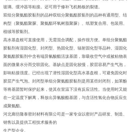
玻璃、缓冲器等粘接。还可用于修补飞机舱板的裂缝。
双组分聚氨酯胶黏剂的品种双组分聚氨酯胶黏剂的品种有通用型、结
构型（聚氨酯聚脲、聚氨酯环氧树脂聚脲）、纸塑复合用、包装用、
植绒等胶黏剂。
高水基盘根可直接使用，无需混合调配，操作很方便。单组分聚氨酯
胶黏剂有湿固化型、封闭型、热固化型、辐射固化型等品种。湿固化
聚氨酯胶黏剂中含有端异氰酸酯活泼基团，靠吸收空气中或被粘物表
面的微量水分而交联固化。基缺点是固化较慢，胶层容易产生气泡，
影响粘接强度。已经出现了潜性湿固化型高水基盘根，可避免固化时
胶层产生气泡。封闭型单组分聚氨酯胶黏剂是用某些封闭剂，如苯酚
等将基团暂时保护起来，使其在室温下没有反应活性。当使用时又能
在一定温度下解离，释放出异氰酸酯基团，与含活性氢化合物反应生
成聚氨酯。
河北廊坊隆泰密封材料有限公司是一家专业以密封产品研发、制造、
销售以及提供工程技术服务的
生产型企业。