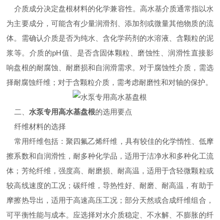
介质成分决定盘根材料的化学兼容性。高水基介质通常指以水
为主要成分，可能含有少量润滑剂、添加剂或微量其他物质的流
体。需确认介质是否为纯水、含化学药剂的水溶液、含颗粒的泥
浆等。介质的pH值、是否含固体颗粒、磨蚀性、润滑性直接影
响盘根的耐腐蚀、耐磨损和自润滑需求。对于腐蚀性介质，需选
择耐腐蚀纤维；对于含颗粒介质，需考虑耐磨性和对轴的保护。
二、
水泵专用高水基盘根
的选用要点
纤维材料的选择
常用纤维包括：聚四氟乙烯纤维，具有较佳的化学惰性、低摩
擦系数和自润滑性，耐多种化学品，适用于洁净水和多种化工流
体；芳纶纤维，强度高、耐磨损、耐高温，适用于含轻微颗粒或
较高线速度的工况；碳纤维，导热性好、耐磨、耐高温，有助于
摩擦热导出，适用于高速高压工况；部分天然或合成纤维组合，
可平衡性能与成本。应选择对水介质稳定、不水解、不膨胀的纤