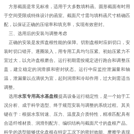
方形截面是常见标准，适用于大多数填料函。圆形截面有时用
于空间受限或特殊设计的函室。截面尺寸需与填料函尺寸精确匹
配，以保证正确的压缩率和填充率，实现有效密封。
三、选用后的安装与调整考虑
正确的安装是发挥盘根性能的保障。切割盘根时应斜切口，安
装时切口错开。逐圈装入，用专用工具均匀压紧。初始压紧力不
宜过大，以允许盘根磨合。运行初期需按规定进行跑合和调整压
盖，建立稳定的润滑膜和密封状态。运行中应监控泄漏量和轴
温，泄漏量以点滴状为宜，起到润滑和冷却作用，过大则需适当
调整。
选用
水泵专用高水基盘根
提高设备运行稳定性，是一个始于工
况分析、成于科学选型、终于规范安装与调整的系统过程。其关
键在于：根据水泵转速、压力、温度及介质特性，精准匹配具有
合适纤维材质、润滑剂配方、编织结构与截面尺寸的盘根产品。
科学的选型能够优化盘根在特定工况下的密封效能、摩擦学表现