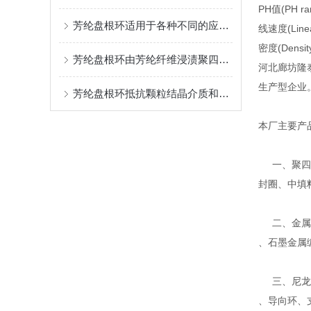
PH值(PH ra
芳纶盘根环适用于各种不同的应用场合
线速度(Linea
密度(Density
芳纶盘根环由芳纶纤维浸渍聚四氟乳液和润滑剂处理编织而成
河北廊坊隆
生产型企业
芳纶盘根环抵抗颗粒结晶介质和更高的温度既可单独使用
本厂主要产
一、聚四氟
封圈、中填
二、金属缠
、石墨金属
三、尼龙、
、导向环、