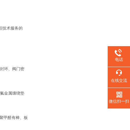
程技术服务的
电话
封环、阀门密
在线交流
氟金属缠绕垫
微信扫一扫
聚甲醛有棒、板