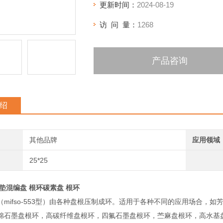
更新时间：
2024-08-19
访 问 量：
1268
产品咨询
绍
其他品牌
应用领域
25*25
垫混编盘 根环碳素盘 根环
（mifso-553型）由各种盘根压制成环。适用于各种不同的应用场合，
棉石墨盘根环，高碳纤维盘根环，四氟石墨盘根环，苎麻盘根环，高水基