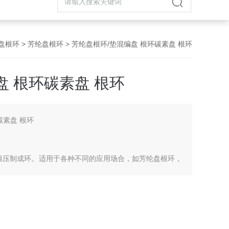
盘根环
>
芳纶盘根环
> 芳纶盘根环/垫混编盘 根环碳素盘 根环
盘 根环碳素盘 根环
碳素盘 根环
各种盘根压制成环。适用于各种不同的应用场合，如芳纶盘根环，
，石棉四氟盘根环，石棉石墨盘根环，高碳纤维盘根环，四