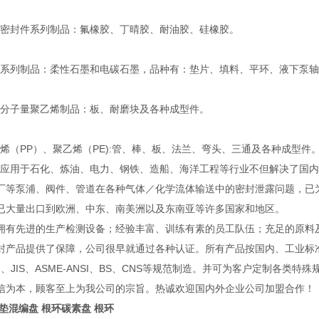
封件系列制品：氟橡胶、丁晴胶、耐油胶、硅橡胶。
列制品：柔性石墨和电碳石墨，品种有：垫片、填料、平环、液下泵轴
子量聚乙烯制品：板、耐磨块及各种成型件。
（PP）、聚乙烯（PE):管、棒、板、法兰、弯头、三通及各种成型件
用于石化、炼油、电力、钢铁、造船、海洋工程等行业不但解决了国内
厂等泵浦、阀件、管道在各种气体／化学流体输送中的密封泄露问题，已
已大量出口到欧洲、中东、南美洲以及东南亚等许多国家和地区。
先进的生产检测设备；经验丰富、训练有素的员工队伍；充足的原料
封产品提供了保障，公司很早就通过各种认证。所有产品按国内、工业标
IN、JIS、ASME-ANSI、BS、CNS等规范制造。并可为客户定制各类特
信为本，顾客至上为我公司的宗旨。热诚欢迎国内外企业公司加盟合作！
垫混编盘 根环碳素盘 根环