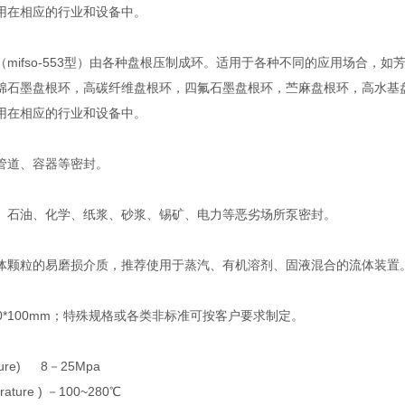
用在相应的行业和设备中。
（mifso-553型）由各种盘根压制成环。适用于各种不同的应用场合，
棉石墨盘根环，高碳纤维盘根环，四氟石墨盘根环，苎麻盘根环，高水基
用在相应的行业和设备中。
管道、容器等密封。
、石油、化学、纸浆、砂浆、锡矿、电力等恶劣场所泵密封。
体颗粒的易磨损介质，推荐使用于蒸汽、有机溶剂、固液混合的流体装置
-100*100mm；特殊规格或各类非标准可按客户要求制定。
sure) 8－25Mpa
ature ) －100~280℃