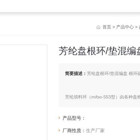
首页
>
产品中心
>
芳纶盘根环/垫混编
简要描述：
芳纶盘根环/垫混编盘 根环
芳纶填料环（mifso-553型）由
纯四氟盘根环，四角芳纶四氟盘根环
氟石墨盘根环，苎麻盘根环
产品型号：
厂商性质：
生产厂家