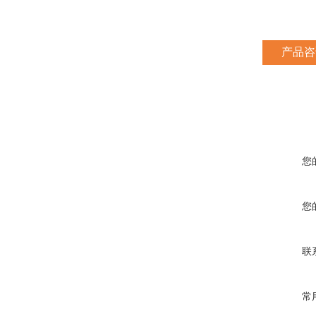
产品咨
您
您
联
常