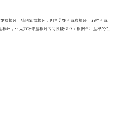
如芳纶盘根环，纯四氟盘根环，四角芳纶四氟盘根环，石棉四氟
盘根环，亚克力纤维盘根环等等性能特点：根据各种盘根的性
。