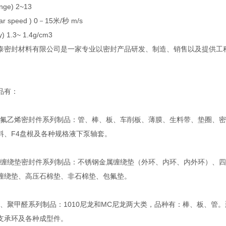
nge) 2~13
r speed ) 0－15米/秒 m/s
) 1.3~ 1.4g/cm3
泰密封材料有限公司是一家专业以密封产品研发、制造、销售以及提供工
。
品有：
乙烯密封件系列制品：管、棒、板、车削板、薄膜、生料带、垫圈、密
料、F4盘根及各种规格液下泵轴套。
绕垫密封件系列制品：不锈钢金属缠绕垫（外环、内环、内外环）、四
缠绕垫、高压石棉垫、非石棉垫、包氟垫。
聚甲醛系列制品：1010尼龙和MC尼龙两大类，品种有：棒、板、管。
支承环及各种成型件。