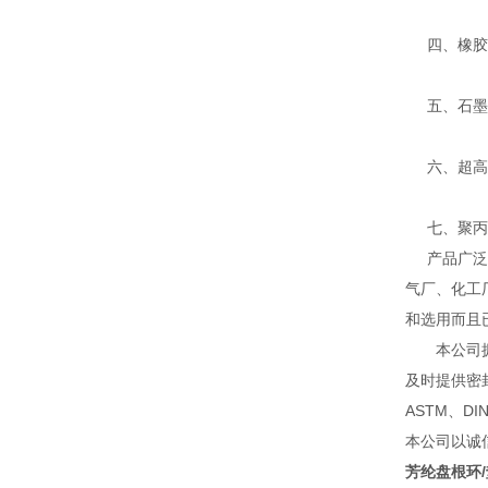
四、橡胶密
五、石墨系
六、超高分
七、聚丙烯
产品广泛应
气厂、化工
和选用而且
本公司拥有
及时提供密
ASTM、D
本公司以诚
芳纶盘根环/