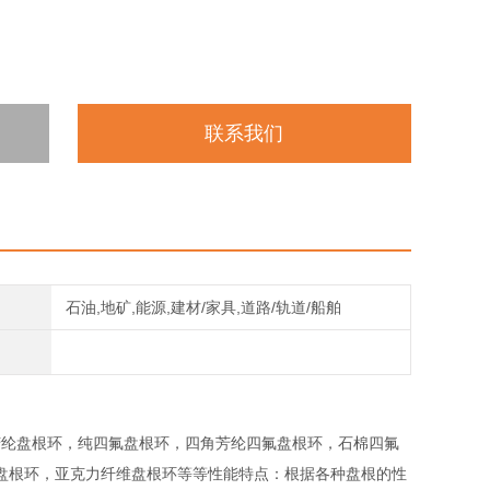
联系我们
石油,地矿,能源,建材/家具,道路/轨道/船舶
如芳纶盘根环，纯四氟盘根环，四角芳纶四氟盘根环，石棉四氟
盘根环，亚克力纤维盘根环等等性能特点：根据各种盘根的性