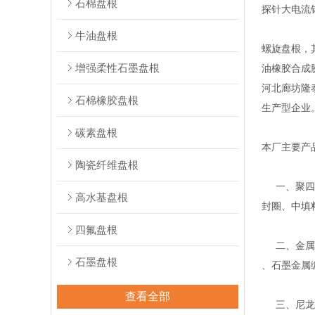
石棉盘根
探针大电流针
牛油盘根
螺旋盘根，
增强柔性石墨盘根
油橡胶合成
河北廊坊隆
石棉橡胶盘根
生产型企业
碳素盘根
本厂主要产
陶瓷纤维盘根
一、聚四氟
高水基盘根
封圈、中填
四氟盘根
二、金属缠
石墨盘根
、石墨金属
查看全部
三、尼龙、