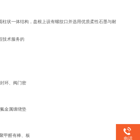
圆柱状一体结构，盘根上设有螺纹口并选用优质柔性石墨与耐
程技术服务的
封环、阀门密
氟金属缠绕垫
聚甲醛有棒、板
电话