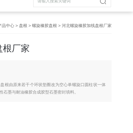
产品中心
>
盘根
>
螺旋橡胶盘根
> 河北螺旋橡胶加线盘根厂家
盘根厂家
的盘根由原来若干个环状垫圈改为空心单螺旋口圆柱状一体
性石墨与耐油橡胶合成胶型石墨密封填料。