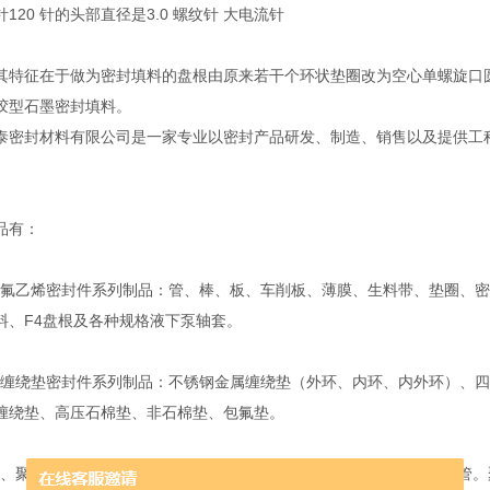
120 针的头部直径是3.0 螺纹针 大电流针
其特征在于做为密封填料的盘根由原来若干个环状垫圈改为空心单螺旋口
胶型石墨密封填料。
泰密封材料有限公司是一家专业以密封产品研发、制造、销售以及提供工
。
品有：
乙烯密封件系列制品：管、棒、板、车削板、薄膜、生料带、垫圈、密
料、F4盘根及各种规格液下泵轴套。
绕垫密封件系列制品：不锈钢金属缠绕垫（外环、内环、内外环）、四
缠绕垫、高压石棉垫、非石棉垫、包氟垫。
聚甲醛系列制品：1010尼龙和MC尼龙两大类，品种有：棒、板、管。