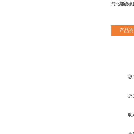
河北螺旋橡
产品咨
您
您
联