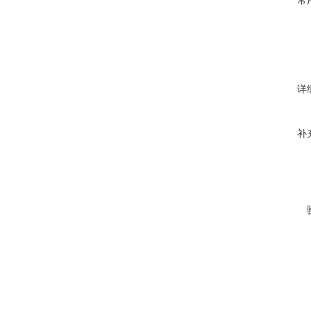
常
详
补