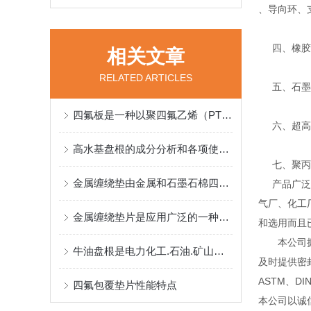
、导向环、
四、橡胶密
相关文章
RELATED ARTICLES
五、石墨系
四氟板是一种以聚四氟乙烯（PTFE）为原料的高分子化合物板材
六、超高分
高水基盘根的成分分析和各项使用标准
七、聚丙烯
金属缠绕垫由金属和石墨石棉四氟等软性材料相互交替重叠螺旋缠绕而成
产品广泛应
气厂、化工
金属缠绕垫片是应用广泛的一种密封垫片
和选用而且
本公司拥有
牛油盘根是电力化工.石油.矿山农机.船舶供水造纸糖业等工业用密封材料
及时提供密
ASTM、D
四氟包覆垫片性能特点
本公司以诚