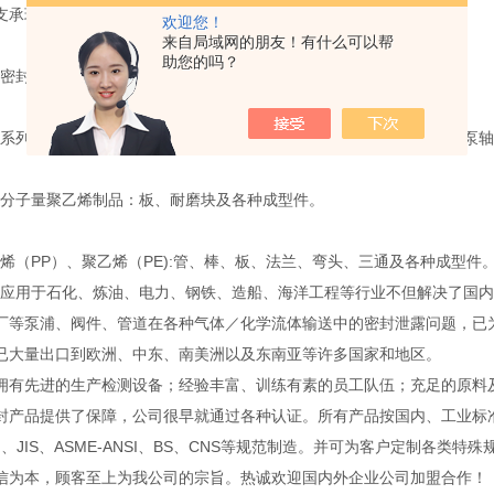
支承环及各种成型件。
欢迎您！
来自局域网的朋友！有什么可以帮
助您的吗？
封件系列制品：氟橡胶、丁晴胶、耐油胶、硅橡胶。
列制品：柔性石墨和电碳石墨，品种有：垫片、填料、平环、液下泵轴
子量聚乙烯制品：板、耐磨块及各种成型件。
（PP）、聚乙烯（PE):管、棒、板、法兰、弯头、三通及各种成型件
用于石化、炼油、电力、钢铁、造船、海洋工程等行业不但解决了国内
厂等泵浦、阀件、管道在各种气体／化学流体输送中的密封泄露问题，已
已大量出口到欧洲、中东、南美洲以及东南亚等许多国家和地区。
先进的生产检测设备；经验丰富、训练有素的员工队伍；充足的原料
封产品提供了保障，公司很早就通过各种认证。所有产品按国内、工业标
IN、JIS、ASME-ANSI、BS、CNS等规范制造。并可为客户定制各类特
信为本，顾客至上为我公司的宗旨。热诚欢迎国内外企业公司加盟合作！