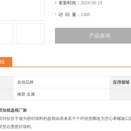
更新时间：
2024-08-19
访 问 量：
1365
产品咨询
绍
其他品牌
应用领域
橡胶 金属
胶加线盘根厂家
其特征在于做为密封填料的盘根由原来若干个环状垫圈改为空心单螺旋口
胶型石墨密封填料。