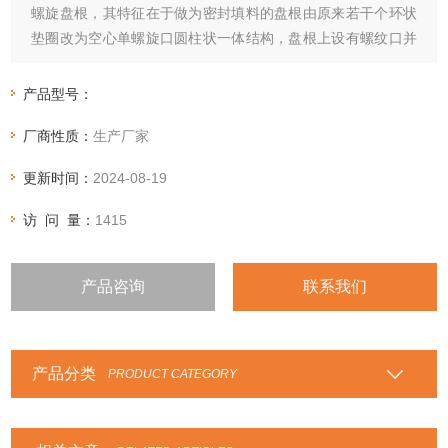
螺旋盘根，其特征在于做为密封填料的盘根由原来若干个环状
垫圈改为空心单螺旋口圆柱状一体结构，盘根上设有螺纹口并
选用优质柔性石墨与耐油橡胶合成胶型石墨密封填料。
产品型号：
厂商性质：
生产厂家
更新时间：
2024-08-19
访 问 量：
1415
产品咨询
联系我们
产品分类
PRODUCT CATEGORY