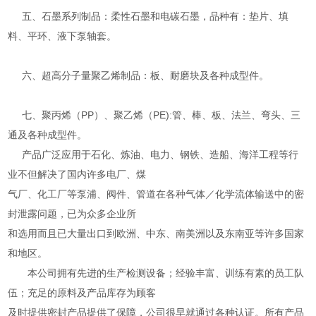
五、石墨系列制品：柔性石墨和电碳石墨，品种有：垫片、填
料、平环、液下泵轴套。
六、超高分子量聚乙烯制品：板、耐磨块及各种成型件。
七、聚丙烯（PP）、聚乙烯（PE):管、棒、板、法兰、弯头、三
通及各种成型件。
产品广泛应用于石化、炼油、电力、钢铁、造船、海洋工程等行
业不但解决了国内许多电厂、煤
气厂、化工厂等泵浦、阀件、管道在各种气体／化学流体输送中的密
封泄露问题，已为众多企业所
和选用而且已大量出口到欧洲、中东、南美洲以及东南亚等许多国家
和地区。
本公司拥有先进的生产检测设备；经验丰富、训练有素的员工队
伍；充足的原料及产品库存为顾客
及时提供密封产品提供了保障，公司很早就通过各种认证。所有产品