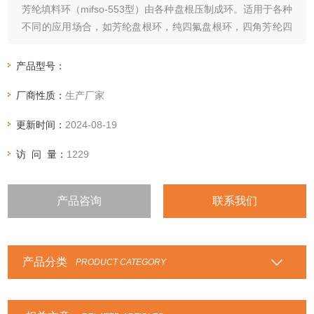
芳纶填料环（mifso-553型）由各种盘根压制成环。适用于各种
不同的应用场合，如芳纶盘根环，纯四氟盘根环，四角芳纶四
氟盘根环，石棉四氟盘根环，石棉石墨盘根环，高碳纤维盘根
环，四氟石墨盘根环，苎麻盘根环，高水基盘根环，亚克力纤
产品型号：
维盘根环等等性能特点：根据各种盘根的性能特点，选用在相
厂商性质：
生产厂家
应的行业和设备中。
更新时间：
2024-08-19
访 问 量：
1229
产品咨询
联系我们
产品分类
PRODUCT CATEGORY