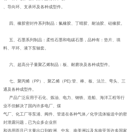
、导向环、支承环及各种成型件。
四、橡胶密封件系列制品：氟橡胶、丁晴胶、耐油胶、硅橡胶。
五、石墨系列制品：柔性石墨和电碳石墨，品种有：垫片、填
料、平环、液下泵轴套。
六、超高分子量聚乙烯制品：板、耐磨块及各种成型件。
七、聚丙烯（PP）、聚乙烯（PE):管、棒、板、法兰、弯头、三
通及各种成型件。
产品广泛应用于石化、炼油、电力、钢铁、造船、海洋工程等行
业不但解决了国内许多电厂、煤
气厂、化工厂等泵浦、阀件、管道在各种气体／化学流体输送中的密
封泄露问题，已为众多企业所
和选用而且已大量出口到欧洲、中东、南美洲以及东南亚等许多国家