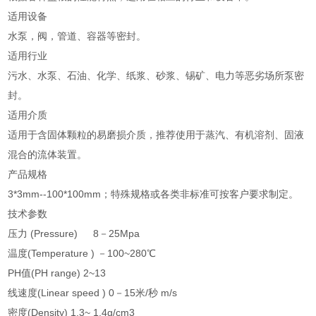
适用设备
水泵，阀，管道、容器等密封。
适用行业
污水、水泵、石油、化学、纸浆、砂浆、锡矿、电力等恶劣场所泵密
封。
适用介质
适用于含固体颗粒的易磨损介质，推荐使用于蒸汽、有机溶剂、固液
混合的流体装置。
产品规格
3*3mm--100*100mm；特殊规格或各类非标准可按客户要求制定。
技术参数
压力 (Pressure) 8－25Mpa
温度(Temperature ) －100~280℃
PH值(PH range) 2~13
线速度(Linear speed ) 0－15米/秒 m/s
密度(Density) 1.3~ 1.4g/cm3