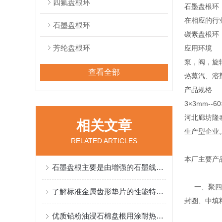
四氟盘根环
石墨盘根环
在相应的行
石墨盘根环
碳素盘根环
芳纶盘根环
应用环境
泵，阀，旋
查看全部
热蒸汽、溶
产品规格
3×3mm-
河北廊坊隆
相关文章
生产型企业
RELATED ARTICLES
本厂主要产
石墨盘根主要是由增强的石墨线为原料精工编织而得
一、聚四氟
了解标准金属齿形垫片的性能特点和应用场合
封圈、中填
优质铅粉油浸石棉盘根用涂耐热润滑油和石墨的石棉线编织而成