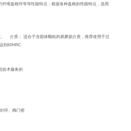
力纤维盘根环等等性能特点：根据各种盘根的性能特点，选用
业。 介质： 适合于含固体颗粒的易磨损介质，推荐使用于过
60HRC.
程技术服务的
封环、阀门密