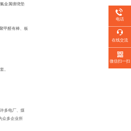
氟金属缠绕垫
电话
聚甲醛有棒、板
在线交流
微信扫一扫
套。
。
许多电厂、煤
为众多企业所