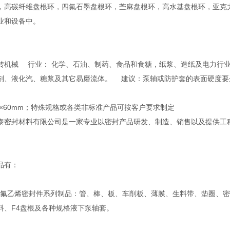
，高碳纤维盘根环，四氟石墨盘根环，苎麻盘根环，高水基盘根环，亚克
业和设备中。
转机械 行业： 化学、石油、制药、食品和食糖，纸浆、造纸及电力行
剂、液化汽、糖浆及其它易磨流体。 建议：泵轴或防护套的表面硬度要达到
-60×60mm；特殊规格或各类非标准产品可按客户要求制定
泰密封材料有限公司是一家专业以密封产品研发、制造、销售以及提供工
。
品有：
乙烯密封件系列制品：管、棒、板、车削板、薄膜、生料带、垫圈、密
料、F4盘根及各种规格液下泵轴套。