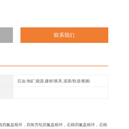
联系我们
石油,地矿,能源,建材/家具,道路/轨道/船舶
纯四氟盘根环，四角芳纶四氟盘根环，石棉四氟盘根环，石棉