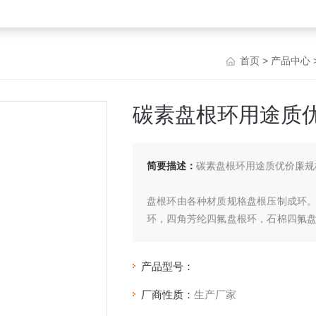
首页
>
产品中心
碳素盘根环用途质
简要描述：
碳素盘根环用途质优价廉规
盘根环由各种材质规格盘根压制成环
环，四角芳纶四氟盘根环，石棉四氟
环，苎麻盘根环，高水基盘根环，亚
选用在相应的行业和设备中。
产品型号：
厂商性质：
生产厂家