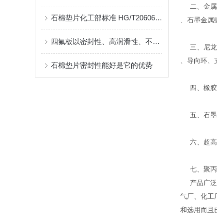
二、金属缠
石棉垫片化工部标准 HG/T20606-2009
、石墨金属
四氟板以密封性、高润滑性、不粘性、电绝缘性和耐老化性而闻名
三、尼龙、
、导向环、
石棉垫片密封性能好是它的优势
四、橡胶密
五、石墨系
六、超高分
七、聚丙烯
产品广泛应
气厂、化工
和选用而且