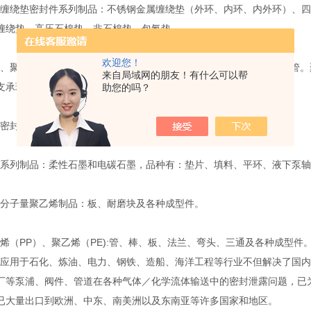
绕垫密封件系列制品：不锈钢金属缠绕垫（外环、内环、内外环）、四
缠绕垫、高压石棉垫、非石棉垫、包氟垫。
欢迎您！
聚甲醛系列制品：1010尼龙和MC尼龙两大类，品种有：棒、板、管。
来自局域网的朋友！有什么可以帮
支承环及各种成型件。
助您的吗？
封件系列制品：氟橡胶、丁晴胶、耐油胶、硅橡胶。
列制品：柔性石墨和电碳石墨，品种有：垫片、填料、平环、液下泵轴
子量聚乙烯制品：板、耐磨块及各种成型件。
（PP）、聚乙烯（PE):管、棒、板、法兰、弯头、三通及各种成型件
用于石化、炼油、电力、钢铁、造船、海洋工程等行业不但解决了国内
厂等泵浦、阀件、管道在各种气体／化学流体输送中的密封泄露问题，已
已大量出口到欧洲、中东、南美洲以及东南亚等许多国家和地区。