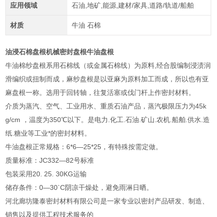
应用领域
石油,地矿,能源,建材/家具,道路/轨道/船舶
材质
牛油 石棉
油浸石棉盘根机械密封盘根牛油盘根
牛油棉纱盘根系用石棉线（或金属石棉线）为原料,经合股编制浸渍润
滑编织或扭制而成，麻纱盘根是以亚麻为原料加工而成，所以也有亚
麻盘根一称。选用于回转轴，往复活塞或伐门杆上作密封材料。
介质为蒸汽、空气、工业用水、重质石油产品，蒸汽极限压力为45k
g/cm ，温度为350℃以下。是电力.化工.石油.矿山.农机.船舶.供水.造
纸.糖业等工业*的密封材料。
牛油盘根正常规格：6*6—25*25，有特殊按需定做。
质量标准：JC332—82号标准
包装采用20. 25. 30KG运输
储存条件：0—30`C阴凉干燥处，避免雨淋日晒。
河北廊坊隆泰密封材料有限公司是一家专业以密封产品研发、制造、
销售以及提供工程技术服务的