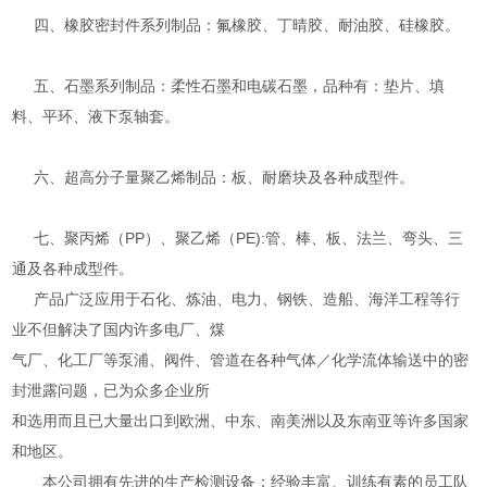
四、橡胶密封件系列制品：氟橡胶、丁晴胶、耐油胶、硅橡胶。
五、石墨系列制品：柔性石墨和电碳石墨，品种有：垫片、填
料、平环、液下泵轴套。
六、超高分子量聚乙烯制品：板、耐磨块及各种成型件。
七、聚丙烯（PP）、聚乙烯（PE):管、棒、板、法兰、弯头、三
通及各种成型件。
产品广泛应用于石化、炼油、电力、钢铁、造船、海洋工程等行
业不但解决了国内许多电厂、煤
气厂、化工厂等泵浦、阀件、管道在各种气体／化学流体输送中的密
封泄露问题，已为众多企业所
和选用而且已大量出口到欧洲、中东、南美洲以及东南亚等许多国家
和地区。
本公司拥有先进的生产检测设备；经验丰富、训练有素的员工队