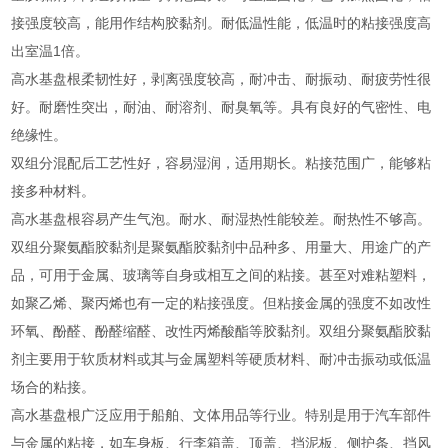
接强度较高，能用作结构胶黏剂。耐低温性能，低温时的粘接强度高
出室温1倍。
高水基盘根柔韧性好，剥离强度较高，耐冲击、耐振动、耐疲劳性很
好。耐磨性突出，耐油、耐溶剂、耐臭氧等。具有良好的气密性、电
绝缘性。
双组分混配后工艺性好，容易湿润，适用期长。粘接范围广，能够粘
接多种材料。
高水基盘根容易产生气泡。耐水、耐湿热性能较差。耐热性不够高。
双组分聚氨酯胶黏剂是聚氨酯胶黏剂中品种多、用量大、用途广的产
品，可用于金属、玻璃等自身或相互之间的粘接。甚至对难粘塑料，
如聚乙烯、聚丙烯也有一定的粘接强度。但粘接金属的强度不如改性
环氧、酚醛、酚醛缩醛、改性丙烯酸酯等胶黏剂。双组分聚氨酯胶黏
剂主要用于软质材料或其与金属塑料等硬质材料、耐冲击振动或低温
场合的粘接。
高水基盘根广泛应用于船舶、文体用品等行业。特别是用于汽车部件
与金属的粘接，如车身板、行李箱盖、顶盖、挡泥板、侧护条、挡风