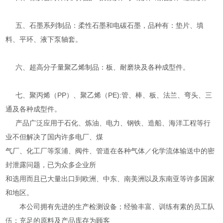
五、石墨系列制品：柔性石墨和电碳石墨，品种有：垫片、填
料、平环、液下泵轴套。
六、超高分子量聚乙烯制品：板、耐磨块及各种成型件。
七、聚丙烯（PP）、聚乙烯（PE):管、棒、板、法兰、弯头、三
通及各种成型件。
产品广泛应用于石化、炼油、电力、钢铁、造船、海洋工程等行
业不但解决了国内许多电厂、煤
气厂、化工厂等泵浦、阀件、管道在各种气体／化学流体输送中的密
封泄露问题，已为众多企业所
和选用而且已大量出口到欧洲、中东、南美洲以及东南亚等许多国家
和地区。
本公司拥有先进的生产检测设备；经验丰富、训练有素的员工队
伍；充足的原料及产品库存为顾客