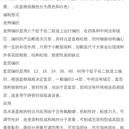
磨。（此盘根按颜色分为黑色和白色）。
编制形式
发辫编织
发辫编织是用八个锭子在二轨道上运行编织，在四角和中间没有绒
芯，编织的产品断面为方形，其特点是盘根松散，但对轴振动和偏心
用一定的补偿作用，只用于小断面填料，但断面尺寸大将会出现填料
外表花纹粗糙，结构松弛，致密性差的缺点
套层编织
套层编织是用8、12、16、24、36、48、60等个锭子在二轨道上编
织，根据盘根规格决定套层，一般编织1~4层，中间没有绒芯，套层
填料致密性好，密封性强，但由于是套层，层间没有纤维相连容易脱
层，故多用于静密封或低速设备。
应用
高水基盘根的特点与应用由于含有氨酯键，初粘性好，粘接力大。可
调节性好，改变原料组成和相对分子质量，可制成无溶剂型或高固含
量胶黏剂，两组分用量可调范围大。可室温固化，也可加热固化，粘