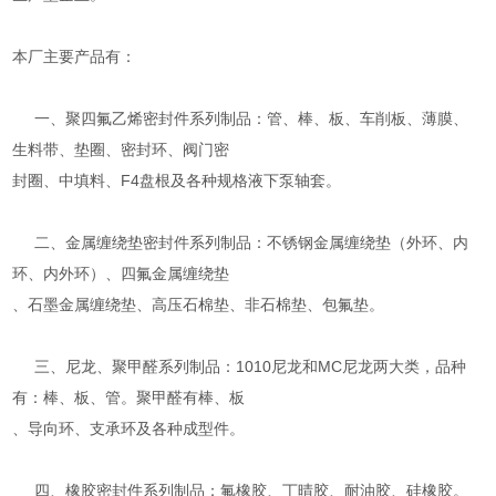
本厂主要产品有：
一、聚四氟乙烯密封件系列制品：管、棒、板、车削板、薄膜、
生料带、垫圈、密封环、阀门密
封圈、中填料、F4盘根及各种规格液下泵轴套。
二、金属缠绕垫密封件系列制品：不锈钢金属缠绕垫（外环、内
环、内外环）、四氟金属缠绕垫
、石墨金属缠绕垫、高压石棉垫、非石棉垫、包氟垫。
三、尼龙、聚甲醛系列制品：1010尼龙和MC尼龙两大类，品种
有：棒、板、管。聚甲醛有棒、板
、导向环、支承环及各种成型件。
四、橡胶密封件系列制品：氟橡胶、丁晴胶、耐油胶、硅橡胶。