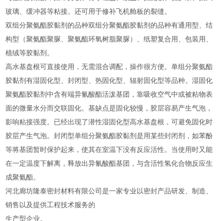
玻璃、缓冲器等粘接。还可用于修补飞机舱板的裂缝。
双组分聚氨酯胶黏剂的品种双组分聚氨酯胶黏剂的品种有通用型、结
构型（聚氨酯聚脲、聚氨酯环氧树脂聚脲）、纸塑复合用、包装用、
植绒等胶黏剂。
高水基盘根可直接使用，无需混合调配，操作很方便。单组分聚氨酯
胶黏剂有湿固化型、封闭型、热固化型、辐射固化型等品种。湿固化
聚氨酯胶黏剂中含有端异氰酸酯活泼基团，靠吸收空气中或被粘物表
面的微量水分而交联固化。基缺点是固化较慢，胶层容易产生气泡，
影响粘接强度。已经出现了潜性湿固化型高水基盘根，可避免固化时
胶层产生气泡。封闭型单组分聚氨酯胶黏剂是用某些封闭剂，如苯酚
等将基团暂时保护起来，使其在室温下没有反应活性。当使用时又能
在一定温度下解离，释放出异氰酸酯基团，与含活性氢化合物反应生
成聚氨酯。
河北廊坊隆泰密封材料有限公司是一家专业以密封产品研发、制造、
销售以及提供工程技术服务的
生产型企业。