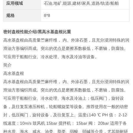
应用领域
石油,地矿,能源,建材/家具,道路/轨道/船舶
规格
8*8
密封盘根性能介绍/黑高水基盘根比重
高水基盘根由高质量苎麻纤维， 内、外涂石墨，且充分浸润特殊的润
滑油方形编织而成。突出的优点是磨擦系数极低，不磨轴，防腐蚀。
可应用于船舶行业、冷水处理、海水及冷油等设备。
简介
高水基盘根
高水基盘根由高质量苎麻纤维， 内、外涂石墨，且充分浸润特殊的润
滑油方形编织而成。突出的优点是磨擦系数极低，不磨轴，防腐蚀。
可应用于船舶行业、冷水处理、海水及冷油上；低压阀门，旋转设
备，及往复泵液压榨机，轮船螺旋桨等设备。推荐使用在一般的动密
封，低压阀门，旋转设备，及往复泵上。温度≦140 ℃ PH 值： 2-12
线速度：10m/s 鼓风机 15bar 搅拌机： 15bar 阀： 20bar 适用于各
种水质、海水、咸水、油类、脂类、弱酸、弱碱等介质，尤其能耐研